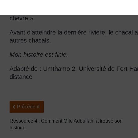
Au fur et à mesure qu'ils se rapprochaient de la 
maître: « Le chacal était de loin plus petit qu’u
chèvre ».
Avant d'atteindre la dernière rivière, le chacal 
autres chacals.
Mon histoire est finie.
Adapté de : Umthamo 2, Université de Fort Ha
distance
Précédent
Précédent
Ressource 4 : Comment Mlle Adbullahi a trouvé son
histoire