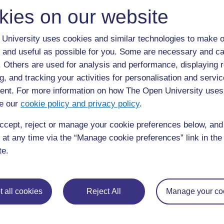
les aide à se protéger contre les mauvais espri
kies on our website
Lorsque l'esclave entendit cette histoire, il étai
University uses cookies and similar technologies to make o
pouvoirs énormes. Si cette rivière n’écoutait p
 and useful as possible for you. Some are necessary and ca
puissante. Comme ils continuaient leur voyage, 
f. Others are used for analysis and performance, displaying 
maître se sentait, lui aussi, de plus en plus tri
g, and tracking your activities for personalisation and servic
plus l'esclave se sentait submergé par la paniq
nt. For more information on how The Open University uses
Au fur et à mesure qu'ils se rapprochaient de la
e our
cookie policy and privacy policy
.
Lorsqu'ils atteignirent la première rivière, l'escl
ccept, reject or manage your cookie preferences below, an
pas en fait aussi grand qu'un bœuf. Il était un
 at any time via the “Manage cookie preferences” link in the 
maître ne répondit pas.
te.
Lorsqu'ils atteignirent la deuxième rivière, l'esc
petit qu'un bœuf. Il était aussi grand qu'un vea
Lorsqu'ils traversèrent la deuxième rivière, le
 all cookies
Reject All
Manage your co
concernant la dernière des rivières, et ne dit pl