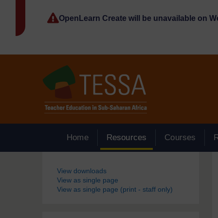
Passer au contenu principal
OpenLearn Create will be unavailable on 
Home
Resources
Courses
Blocs
View downloads
View as single page
View as single page (print - staff only)