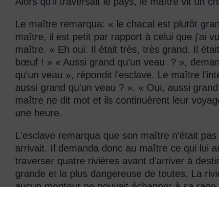
Alors qu'il traversait le pays, le maître vit un c
Le maître remarqua: « le chacal est plutôt gra
maître, il est petit par rapport à celui que j'ai 
maître. « Eh oui. Il était très, très grand. Il é
bœuf ! » « Aussi grand qu’un veau ? », demand
qu'un veau », répondit l'esclave. Le maître l'i
aussi grand qu'un veau ? ». « Oui, aussi grand 
maître ne dit mot et ils continuèrent leur voy
une heure.
L'esclave remarqua que son maître n’était pas c
arrivait. Il demanda donc au maître ce qui lui arr
traverser quatre rivières avant d'arriver à destin
grande et la plus dangereuse de toutes. La rivi
aucun menteur ne pouvait échapper à sa rage. 
plus profond de la mer. Elle emportait tous le
Ifa » pour les protéger (les gens invoquaient Ifa