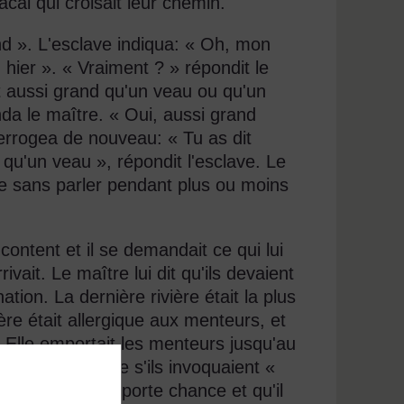
hacal qui croisait leur chemin.
nd ». L'esclave indiqua: « Oh, mon
vu hier ». « Vraiment ? » répondit le
tait aussi grand qu'un veau ou qu'un
a le maître. « Oui, aussi grand
nterrogea de nouveau: « Tu as dit
qu'un veau », répondit l'esclave. Le
age sans parler pendant plus ou moins
ontent et il se demandait ce qui lui
ivait. Le maître lui dit qu'ils devaient
ation. La dernière rivière était la plus
ère était allergique aux menteurs, et
Elle emportait les menteurs jusqu'au
s menteurs même s'ils invoquaient «
 pour qu’il leur porte chance et qu'il