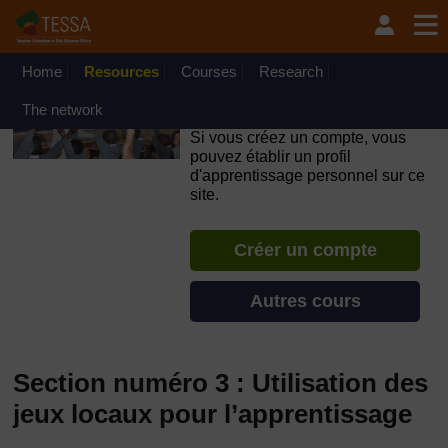
Passer au contenu principal
OpenLearn Create will be unavailable on Wednesday 12
August 2026 from 8am to 10.30am (GMT) due to routine
maintenance.
Home
Resources
Courses
Research
TESSA - République
The network
Démocratique du Congo
Si vous créez un compte, vous
pouvez établir un profil
d'apprentissage personnel sur ce
site.
Créer un compte
Autres cours
Section numéro 3 : Utilisation des
jeux locaux pour l’apprentissage