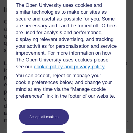
The Open University uses cookies and
Introduction
similar technologies to make our sites as
secure and useful as possible for you. Some
Certains professeurs qui ont enseigné pendant 20
are necessary and can’t be turned off. Others
ans ont en réalité une seule année d’expérience
are used for analysis and performance,
qu’ils ont répétée plusieurs fois. Cela est dû au fait
displaying relevant advertising, and tracking
qu’ils n’ont pas appris grand-chose et qu’ils ne se
your activities for personalisation and service
sont pas améliorés en tant qu’enseignant.
improvement. For more information on how
The Open University uses cookies please
Les bons enseignants planifient ce qu'ils font et, une
see our
cookie policy and privacy policy
.
fois qu'ils l'ont fait, prennent note de ce qui s’est
You can accept, reject or manage your
passé, se demandent s'ils ont atteint leurs objectifs
cookie preferences below, and change your
et ce qui a besoin d’être amélioré. Ils réfléchissent
mind at any time via the “Manage cookie
pour savoir si les enfants ont appris, et si c’est le
preferences” link in the footer of our website.
cas, ils déterminent ce qu’ils ont appris. Sur la base
de cette réflexion, ils planifient leur prochaine
activité. La
Ressource 1 : Cycle action-réflexion
Accept all cookies
montre ce processus sous la forme d'un diagramme.