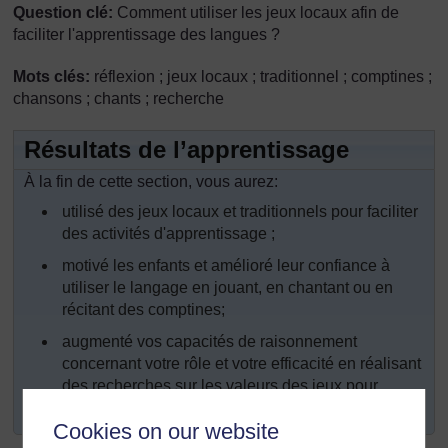
Question clé:
Comment utiliser les jeux locaux afin de
faciliter l'apprentissage des langues ?
Mots clés:
réflexion ; jeux locaux ; traditionnel ; comptines ;
chansons ; chants ; recherche
Résultats de l’apprentissage
À la fin de cette section, vous aurez:
utilisé des jeux locaux et traditionnels pour faciliter
des activités d'apprentissage ;
motivé les enfants et amélioré leur confiance à
utiliser le langage en jouant, en chantant ou en
récitant des comptines;
augmenté vos capacités de raisonnement
concernant votre rôle et votre efficacité en réalisant
des recherches sur les valeurs des jeux pour
l’apprentissage.
Cookies on our website