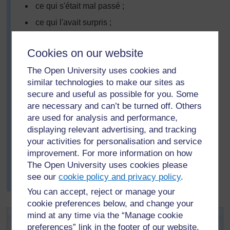
ce qui s'était mal passé ;
ce qui l'avait surpris ;
ce qu'elle changerait si elle avait à répéter la
leçon.
Cookies on our website
Elle a été surprise par le temps que les enfants ont mis
The Open University uses cookies and
à apprendre le couplet en français, mais également par
similar technologies to make our sites as
le fait qu'ils ont réellement aimé le faire. Elle a décidé
secure and useful as possible for you. Some
de consacrer plus de temps à cette activité, mais de
are necessary and can’t be turned off. Others
présenter moins de nouveaux mots à la fois.
are used for analysis and performance,
La semaine suivante, elle a utilisé une version
displaying relevant advertising, and tracking
française d'une autre chanson pour le saut à la corde,
your activities for personalisation and service
avec des couplets composés de différents types de
improvement. For more information on how
nourriture.
The Open University uses cookies please
(voir la
Ressource 4 : Chanson de saut à la corde
see our
cookie policy and privacy policy
.
pour une chanson Ewé de saut à la corde.)
You can accept, reject or manage your
cookie preferences below, and change your
Activité clé : Chanson, chant ou
mind at any time via the “Manage cookie
preferences” link in the footer of our website.