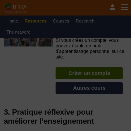
Passer au contenu principal
OpenLearn Create will be unavailable on Wednesday 12
August 2026 from 8am to 10.30am (GMT) due to routine
maintenance.
Home
Resources
Courses
Research
TESSA - République
The network
Démocratique du Congo
Si vous créez un compte, vous
pouvez établir un profil
d'apprentissage personnel sur ce
site.
Créer un compte
Autres cours
3. Pratique réflexive pour
améliorer l’enseignement