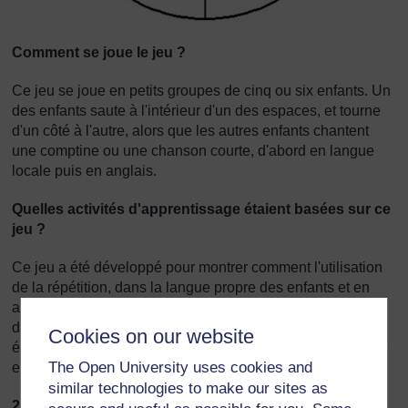
Comment se joue le jeu ?
Ce jeu se joue en petits groupes de cinq ou six enfants. Un
des enfants saute à l'intérieur d'un des espaces, et tourne
d'un côté à l'autre, alors que les autres enfants chantent
une comptine ou une chanson courte, d'abord en langue
locale puis en anglais.
Quelles activités d'apprentissage étaient basées sur ce
jeu ?
Ce jeu a été développé pour montrer comment l'utilisation
de la répétition, dans la langue propre des enfants et en
anglais peut faciliter l'apprentissage. A travers l'utilisation
d'une comptine ou d'une chanson courte, le jeu est
Cookies on our website
également employé pour apprendre aux enfants à compter
The Open University uses cookies and
et pour qu'ils s'entraînent à compter.
similar technologies to make our sites as
2. Le jeu des cailloux