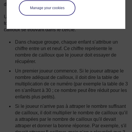
des cailloux.
Manage your cookies
Un des joueurs jette un caillou en l'air ; avant qu’il ne
touche le sol, ils doivent essayer de prendre les autres
cailloux se trouvant dans le cercle.
Dans chaque groupe, chaque enfant s’attribue un
chiffre entre un et neuf. Ce chiffre représente le
nombre de cailloux que le joueur doit essayer de
récupérer.
Un premier joueur commence. Si le joueur attrape le
nombre adéquat de cailloux, il doit dire la table de
multiplication de ce numéro (par exemple la table de 3
en s'arrêtant à 30 ; ce nombre peut être réduit pour les
enfants plus petits).
Si le joueur n'arrive pas à attraper le nombre suffisant
de cailloux, il doit multiplier le nombre de cailloux qu’il
a attrapées par le nombre de cailloux qu'il devait
attraper et donner la bonne réponse. Par exemple, s'il