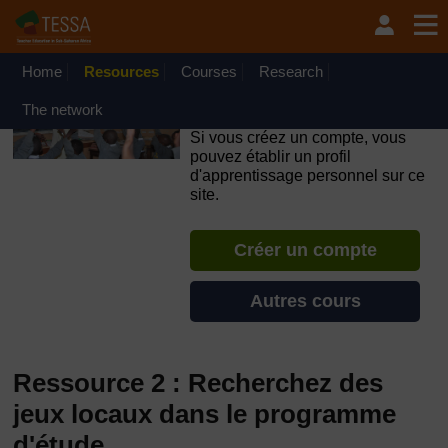
Passer au contenu principal
OpenLearn Create will be unavailable on Wednesday 12
August 2026 from 8am to 10.30am (GMT) due to routine
maintenance.
Home
Resources
Courses
Research
TESSA - République
The network
Démocratique du Congo
Si vous créez un compte, vous
pouvez établir un profil
d'apprentissage personnel sur ce
site.
Créer un compte
Autres cours
Ressource 2 : Recherchez des
jeux locaux dans le programme
d'étude