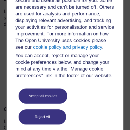
secure and useful as possible for you. Some
are necessary and can’t be turned off. Others
Les préparations de ce jeu consistent à dessiner un cercle
are used for analysis and performance,
sur le sol et d'y déposer quelques cailloux. (Ce cercle ne
displaying relevant advertising, and tracking
doit pas faire plus d’un mètre de diamètre).
your activities for personalisation and service
improvement. For more information on how
The Open University uses cookies please
see our
cookie policy and privacy policy
.
You can accept, reject or manage your
cookie preferences below, and change your
mind at any time via the “Manage cookie
preferences” link in the footer of our website.
Accept all cookies
Comment se joue le jeu ?
Reject All
Les enfants sont organisés en groupes de cinq ou six.
Chaque groupe a son propre cercle sur le sol contenant