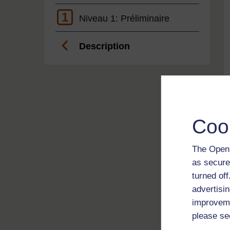
1
Niveau 1: Préliminaire
Description
Coo
The Open 
as secure
turned of
advertisin
improveme
please se