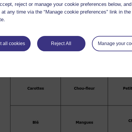
ccept, reject or manage your cookie preferences below, an
 at any time via the “Manage cookie preferences” link in the 
te.
Deux exemples de grilles de loto :
 all cookies
Reject All
Manage your co