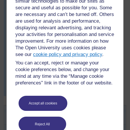
similar technologies to make our sites as
secure and useful as possible for you. Some
Célestin a réparti les élèves par groupes d’intérêts. Il y
are necessary and can’t be turned off. Others
a eu plusieurs groupes pour les vedettes du sport et les
are used for analysis and performance,
musiciens! Il a donné des magazines et des journaux à
chaque groupe et il leur a demandé de rechercher les
displaying relevant advertising, and tracking
images ou des articles concernant leur personnage
your activities for personalisation and service
favori. En groupe, les élèves se sont entraidés pour
improvement. For more information on how
écrire une ou deux courtes phrases sur la vie de ce
The Open University uses cookies please
personnage. Ils ont utilisé leur propre vocabulaire ainsi
see our
cookie policy and privacy policy
.
que celui des articles. Ils ont écrit leur propre titre.
You can accept, reject or manage your
Célestin a été satisfait de constater que la plupart se
cookie preferences below, and change your
sont impliqués dans la lecture et, quand bien même
mind at any time via the “Manage cookie
certains ont contribué au texte plus que d’autres, tous
preferences” link in the footer of our website.
ont participé. Chaque groupe a pris plaisir à lire sa
biographie aux autres groupes.
Accept all cookies
Activité 2: Lire et écrire des
biographies
Reject All
Utilisez la
Ressource 4 : Préparation de leçons sur la