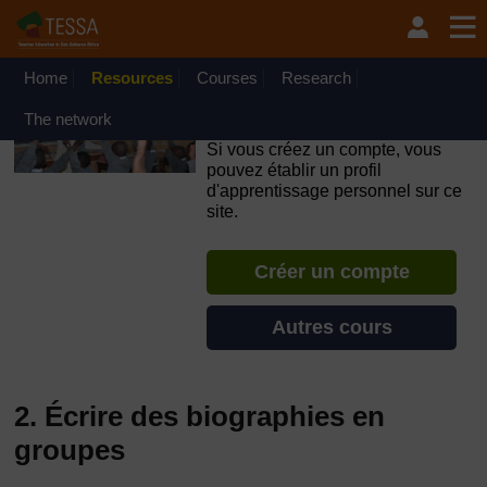
Passer au contenu principal
OpenLearn Create will be unavailable on Wednesday 12
August 2026 from 8am to 10.30am (GMT) due to routine
maintenance.
Home
Resources
Courses
Research
TESSA - République
The network
Démocratique du Congo
Si vous créez un compte, vous
pouvez établir un profil
d'apprentissage personnel sur ce
site.
Créer un compte
Autres cours
2. Écrire des biographies en
groupes