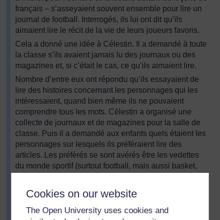
français – s’asseyaient souvent ensemble pour lire un
journal de football. Interrogés, ils lui ont dit qu’ils
aimaient lire le récit de la vie de leurs joueurs favoris.
Cela a donné une idée à Célestin. Il a demandé à toute
la classe s’ils avaient jamais lu des journaux ou des
magazines et, si c’était le cas, ce qu’ils aimaient lire.
Nombre d’entre eux ont répondu qu’ils essayaient de
lire des histoires concernant les personnages qui les
intéressaient, quand bien même ils ne pouvaient
comprendre tous les mots. Célestin a organisé une
collecte de journaux et de magazines pour la salle de
classe. Puis il a demandé aux enfants quels étaient les
personnages sur lesquels ils préféraient lire des
articles. Les préférés se sont avérés être les vedettes
du monde sportif (surtout football, mais aussi basket,
athlétisme et boxe), des musiciens et des artistes de
cinéma et de la télé, suivis des mannequins de mode,
Cookies on our website
des hommes et femmes politiques, des dirigeants
communautaires, des hommes et des femmes d’affaires
The Open University uses cookies and
qui ont connu du succès.