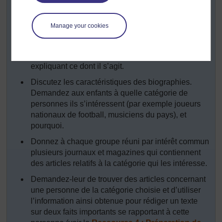
lecture et l’écriture de biographie
pour vous préparer
pour cette activité.
Manage your cookies
Demandez aux élèves de lire ensemble le récit
que vous avez écrit au tableau noir ou sur une
feuille de papier. Ou lisez-la vous-même en
expliquant ce dont il s’agit.
Discutez les caractéristiques des biographies.
Demandez aux enfants à quelle catégorie de
personnes ils s’intéressent (par exemple joueurs
nationaux de football, musiciens du pays), et
pourquoi.
Donnez à chaque groupe réuni par intérêt commun
plusieurs journaux et magazines qui contiennent
des articles relatifs à la catégorie qui les intéresse.
Demandez-leur de trouver des articles concernant
une personne de la catégorie choisie et d’utiliser
l’information ainsi obtenue pour rédiger un texte
sur deux faits importants se rapportant à cette