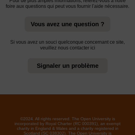
Pour de plus amples informations, référez-vous à notre
foire aux questions qui peut vous fournir l'aide nécessaire.
Vous avez une question ?
Si vous avez un souci quelconque concernant ce site,
veuillez nous contacter ici
Signaler un problème
©2024. All rights reserved. The Open University is
incorporated by Royal Charter (RC 000391), an exempt
charity in England & Wales and a charity registered in
Scotland (SC 038302). The Open University is