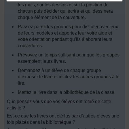
les mots, sur les dessins et sur la position de
chacun puis décider qui écrira et qui dessinera
chaque élément de la couverture.
Passez parmi les groupes pour discuter avec eux
de leurs modèles et apportez leur votre aide et
votre orientation pendant qu’ils élaborent leurs
couvertures.
Prévoyez un temps suffisant pour que les groupes
assemblent leurs livres.
Demandez à un élève de chaque groupe
d’exposer le livre et incitez les autres groupes à le
lire.
Mettez le livre dans la bibliothèque de la classe.
Que pensez-vous que vos élèves ont retiré de cette
activité ?
Est-ce que les livres ont été lus par d’autres élèves une
fois placés dans la bibliothèque ?