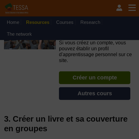
Passer au contenu principal
OpenLearn Create will be unavailable on Wednesday 12
August 2026 from 8am to 10.30am (GMT) due to routine
maintenance.
Home
Resources
Courses
Research
TESSA - République
The network
Démocratique du Congo
Si vous créez un compte, vous
pouvez établir un profil
d'apprentissage personnel sur ce
site.
Créer un compte
Autres cours
3. Créer un livre et sa couverture
en groupes