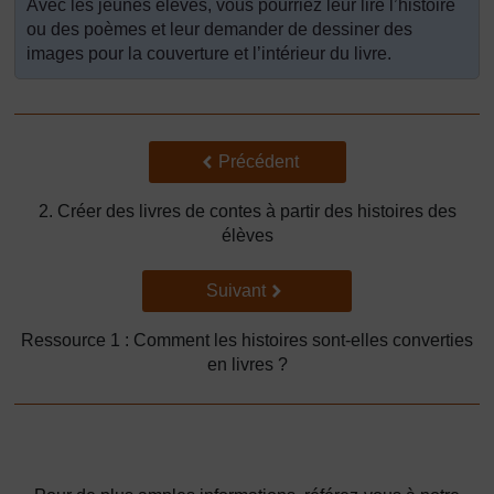
Avec les jeunes élèves, vous pourriez leur lire l’histoire
ou des poèmes et leur demander de dessiner des
images pour la couverture et l’intérieur du livre.
Précédent
Précédent
2. Créer des livres de contes à partir des histoires des
élèves
Suivant
Suivant
Ressource 1 : Comment les histoires sont-elles converties
en livres ?