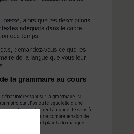
u passé, alors que les descriptions
ontextes adéquats dans le cadre
ation des temps.
ançais, demandez-vous ce que les
mmaire de la langue que vous leur
e.
n de la grammaire au cours
 débat intéressant sur la grammaire. M.
rammaire était l’os ou le squelette d’une
s que la chair contribuent à donner le sens à
 doivent développer une compréhension de
ils se sont également plaints du manque