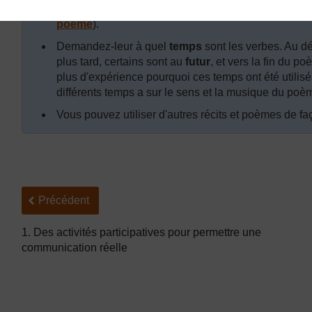
verbes dans un groupe différent de vers (voir la
Res
poème
).
Demandez-leur à quel
temps
sont les verbes. Au d
plus tard, certains sont au
futur
, et vers la fin du p
plus d'expérience pourquoi ces temps ont été utilisés
différents temps a sur le sens et la musique du poè
Vous pouvez utiliser d'autres récits et poèmes de faç
Précédent
Précédent
1. Des activités participatives pour permettre une
communication réelle