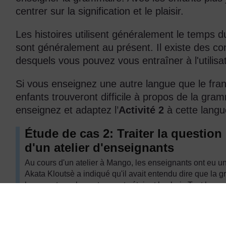
centrer sur la signification et le plaisir.
Les histoires utilisent généralement le temps d
sont généralement au présent. Il existe des c
desquels vous pouvez vous entraîner à l'utilis
Si vous enseignez une autre langue que le fr
enfants trouveront difficile à propos de la gra
enseignez et adaptez l’
Activité 2
à cette langu
Étude de cas 2: Traiter la questio
d'un atelier d'enseignants
Au cours d'un atelier à Mango, les enseignants ont eu un
Akata Kloutsè a indiqué qu'il avait entendu dire que la g
langue et que les autres mots étaient la chair. Tant les o
une phrase. Les enseignants ont conclu que les élèves
comment les structures d'une langue fonctionnent, mais 
d'intérêt des élèves pour les leçons de grammaire.