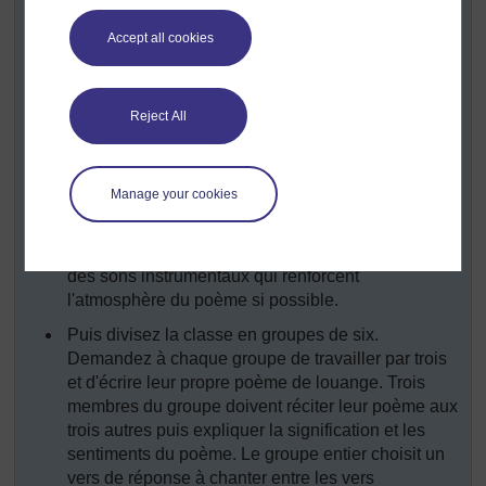
leurs réponses.
Accept all cookies
Chantez à nouveau la chanson pendant que les
élèves marquent le rythme en tapant des mains, en
tapant sur leur bureau ou en jouant de leurs
instruments.
Reject All
Parlez avec eux de l'idée des chants de louanges,
qui les chante et pourquoi.
Manage your cookies
Dites un poème de louanges avec eux, en faisant
attention au rythme des mots et en communiquant
le sentiment du poème avec votre voix. Ajoutez
des sons instrumentaux qui renforcent
l'atmosphère du poème si possible.
Puis divisez la classe en groupes de six.
Demandez à chaque groupe de travailler par trois
et d'écrire leur propre poème de louange. Trois
membres du groupe doivent réciter leur poème aux
trois autres puis expliquer la signification et les
sentiments du poème. Le groupe entier choisit un
vers de réponse à chanter entre les vers