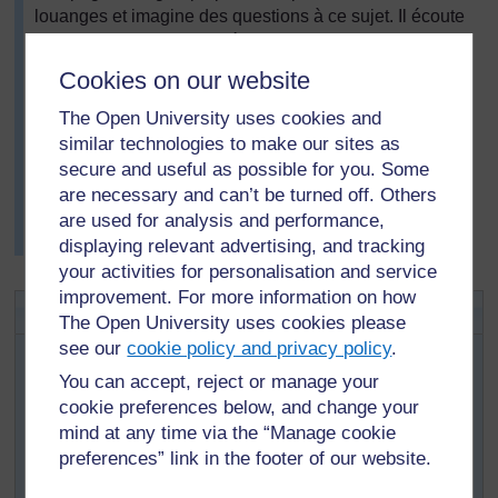
louanges et imagine des questions à ce sujet. Il écoute
la structure de question-réponse des chansons et les
met en rapport avec un jeu de noms familier auquel
Cookies on our website
jouent les élèves pendant la récréation. Il prévoit de
faire un cours sur les louanges en commençant par une
The Open University uses cookies and
chanson familière. Puis il encourage les élèves à
similar technologies to make our sites as
produire et chanter leurs propres louanges et chansons
secure and useful as possible for you. Some
sur leurs amis.
are necessary and can’t be turned off. Others
Voir la
Ressource 4 : Chanter des louanges
pour
are used for analysis and performance,
plus d'informations de contexte.
displaying relevant advertising, and tracking
your activities for personalisation and service
improvement. For more information on how
Activité 2: Louanges et poèmes
The Open University uses cookies please
Avant cette activité, regardez la
see our
cookie policy and privacy policy
Ressource 5 :
.
Louanges chantées des élèves
You can accept, reject or manage your
Chantez une louange que vous connaissez à vos
cookie preferences below, and change your
élèves et demandez à un élève de chanter pour la
mind at any time via the “Manage cookie
classe. Expliquez à vos élèves comment
preferences” link in the footer of our website.
fonctionne la structure de la chanson et écoutez