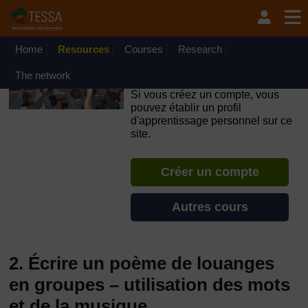
Passer au contenu principal
OpenLearn Create will be unavailable on Wednesday 12
August 2026 from 8am to 10.30am (GMT) due to routine
maintenance.
Home
Resources
Courses
Research
TESSA - République
The network
Démocratique du Congo
Si vous créez un compte, vous
pouvez établir un profil
d'apprentissage personnel sur ce
site.
Créer un compte
Autres cours
2. Écrire un poème de louanges
en groupes – utilisation des mots
et de la musique