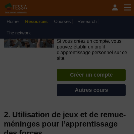
Passer au contenu principal
OpenLearn Create will be unavailable on Wednesday 12
August 2026 from 8am to 10.30am (GMT) due to routine
maintenance.
Home
Resources
Courses
Research
TESSA - République
The network
Démocratique du Congo
Si vous créez un compte, vous
pouvez établir un profil
d'apprentissage personnel sur ce
site.
Créer un compte
Autres cours
2. Utilisation de jeux et de remue-
méninges pour l’apprentissage
des forces