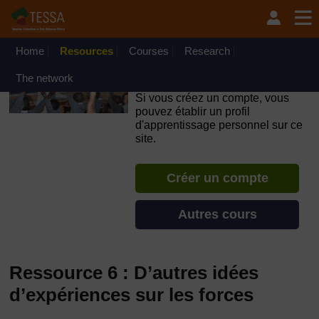
Passer au contenu principal
OpenLearn Create will be unavailable on Wednesday 12
August 2026 from 8am to 10.30am (GMT) due to routine
maintenance.
Home
Resources
Courses
Research
TESSA - République
The network
Démocratique du Congo
Si vous créez un compte, vous
pouvez établir un profil
d'apprentissage personnel sur ce
site.
Créer un compte
Autres cours
Ressource 6 : D’autres idées
d’expériences sur les forces