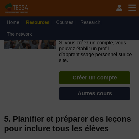
Passer au contenu principal
OpenLearn Create will be unavailable on Wednesday 12
August 2026 from 8am to 10.30am (GMT) due to routine
maintenance.
Home
Resources
Courses
Research
TESSA - République
The network
Démocratique du Congo
Si vous créez un compte, vous
pouvez établir un profil
d'apprentissage personnel sur ce
site.
Créer un compte
Autres cours
5. Planifier et préparer des leçons
pour inclure tous les élèves