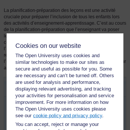
La planification-préparation des leçons est une activité
cruciale pour préparer l’inclusion de tous les enfants lors
des activités d’enseignement-apprentissage. C’est au cours
de la planification-préparation que l’enseignant va poser
les bases de la leçon qui permettront à tous d’accéder aux
compétences, savoirs et savoir-faire, de participer à
Cookies on our website
l’apprentissage et à la vie de la classe, et de progresser et
réussir au mieux. C’est au cours de la préparation que
The Open University uses cookies and
l’enseignant va réfléchir aux moyens à mettre en place pour
similar technologies to make our sites as
apporter un soutien à tous.
secure and useful as possible for you. Some
are necessary and can’t be turned off. Others
Activité 20 : Un formulaire pour la
are used for analysis and performance,
displaying relevant advertising, and tracking
préparation de leçon
your activities for personalisation and service
Cette activité permettra aux enseignants de
improvement. For more information on how
commencer à développer un outil qui leur apportera
The Open University uses cookies please
un soutien dans la préparation de cours plus
see our
cookie policy and privacy policy
.
inclusifs.
You can accept, reject or manage your
Téléchargez
la Ressource clé TESSA : Planifiez