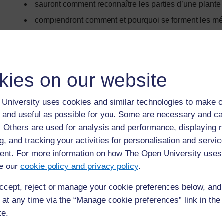
sauront comment reconnaître les parties d’une plante p
comprendront comment et pourquoi se forment les méa
Les plans de leçons doivent également comporter un
résul
savoir que les élèves ont atteint les objectifs que je leur ai
Les pots sont-ils terminés ?
kies on our website
De quelles manières pourrai-je juger ce qu’ils savent 
Comment vais-je mesurer leur compréhension à pro
University uses cookies and similar technologies to make o
 and useful as possible for you. Some are necessary and ca
Une leçon réussie montrera que vous pouvez évaluer ce que
savez ce qu’ils devront faire ensuite.
f. Others are used for analysis and performance, displaying 
g, and tracking your activities for personalisation and servic
Préparer les leçons
nt. For more information on how The Open University uses
e our
cookie policy and privacy policy
.
La préparation des leçons se concentre sur ce que vous deve
d’apprentissage. Pensez à préparer vos leçons en trois parti
ccept, reject or manage your cookie preferences below, an
Introduction
 at any time via the “Manage cookie preferences” link in the 
te.
Corps de la leçon