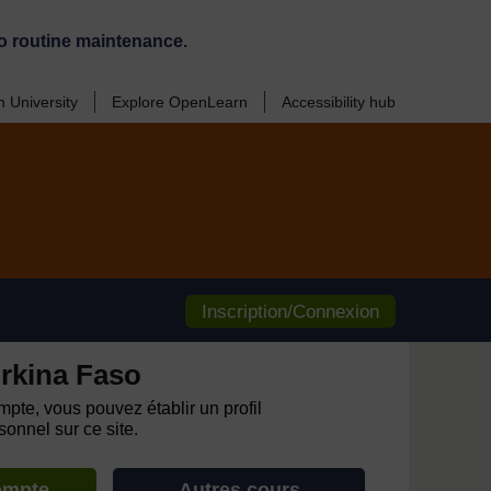
o routine maintenance.
 University
Explore OpenLearn
Accessibility hub
Inscription/Connexion
rkina Faso
pte, vous pouvez établir un profil
onnel sur ce site.
ompte
Autres cours