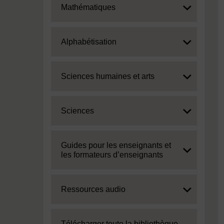
Expand
Mathématiques
Expand
Alphabétisation
Expand
Sciences humaines et arts
Expand
Sciences
Expand
Guides pour les enseignants et
les formateurs d’enseignants
Expand
Ressources audio
Expand
Télécharger toute la bibliothèque