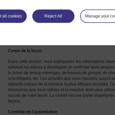
Contrôle de l’assimilation (souvent appelé « session 
feront le point sur ce qui a été appris.
 all cookies
Reject All
Manage your co
Introduction
Au début d’une leçon, expliquez vos objectifs d’apprentis
comprennent et sachent exactement ce que vous attendez d’e
point de faire en les autorisant à partager ce qu’ils savent d
Corps de la leçon
Dans cette section, vous expliquerez les informations nouv
aideront les élèves à développer et confirmer leurs propre
la forme de remue-méninges, de travaux de groupe, de rés
scientifiques, etc. Les activités que vous choisirez auront p
objectifs initiaux de la manière la plus efficace possible. 
ressources que vous utilisez et la manière dont vous utilise
succès de votre leçon. La variété est une partie importante 
leçons.
Contrôle de l’assimilation