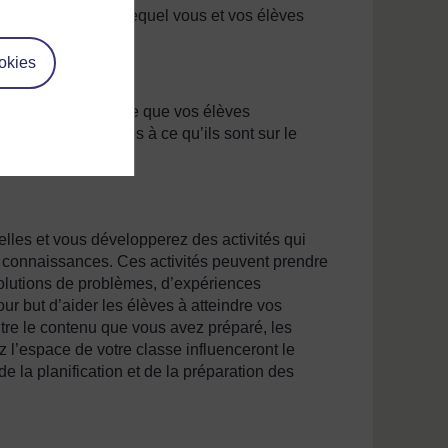
plénière ») durant lequel vous et vos élèves
okies
sage de manière à ce que vos élèves
ux. Intéressez-les à ce qu’ils sont sur le
éjà.
elles et vous développerez des activités qui
s connaissances. Ces activités peuvent prendre
olutions de problèmes, d’expériences
our but d’aider les élèves à atteindre vos
Outre le contenu que vous avez préparé, les
z l’espace de votre classe influenceront le
de la planification et de la préparation des