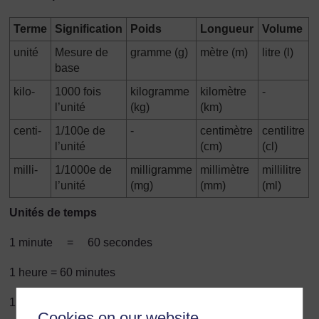
Terme
Signification
Poids
Longueur
Volume
unité
Mesure de
gramme (g)
mètre (m)
litre (l)
base
kilo-
1000 fois
kilogramme
kilomètre
-
l’unité
(kg)
(km)
centi-
1/100e de
-
centimètre
centilitre
l’unité
(cm)
(cl)
milli-
1/1000e de
milligramme
millimètre
millilitre
l’unité
(mg)
(mm)
(ml)
Unités de temps
1 minute = 60 secondes
1 heure = 60 minutes
1 jour = 24 heures
Cookies on our website