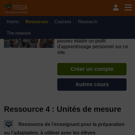
Passer au contenu principal
OpenLearn Create will be unavailable on Wednesday 12
August 2026 from 8am to 10.30am (GMT) due to routine
maintenance.
Home
Resources
Courses
Research
TESSA - Burkina Faso
The network
Si vous créez un compte, vous
pouvez établir un profil
d'apprentissage personnel sur ce
site.
Créer un compte
Autres cours
Ressource 4 : Unités de mesure
Ressource de l’enseignant pour la préparation
ou l’adaptation, à utiliser avec les élèves