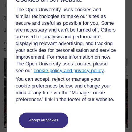
1 semaine = 7 jours
The Open University uses cookies and
similar technologies to make our sites as
15 jours = 2 semaines
secure and useful as possible for you. Some
are necessary and can’t be turned off. Others
1 an = 12 mois = 52 semaines = 365 jours
are used for analysis and performance,
A votre avis, comment ces marchandes sur un marché
displaying relevant advertising, and tracking
d’Assigamé mesurent-elles leurs marchandises ?
your activities for personalisation and service
improvement. For more information on how
The Open University uses cookies please
see our
cookie policy and privacy policy
.
You can accept, reject or manage your
cookie preferences below, and change your
mind at any time via the “Manage cookie
preferences” link in the footer of our website.
Accept all cookies