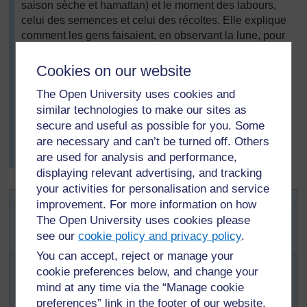
saison sèche et hamattan) et le moment des labours,
celui des semences et celui des récoltes. Elle explique
comment les gens faisaient, en observant la lune, pour
savoir quel jour du mois c’était.
Cookies on our website
En travaillant avec le professeur d’histoire, Mme Mawuli
a montré aux élèves que les mathématiques ne sont
The Open University uses cookies and
pas une matière isolée et elle a découvert elle-même
similar technologies to make our sites as
quelques exemples et de nouvelles idées sur le temps
secure and useful as possible for you. Some
qui passe et l’heure auxquelles elle n’avait jamais
are necessary and can’t be turned off. Others
pensé. (Voir les
Ressources
1
,
2
et
3
pour avoir des
are used for analysis and performance,
exemples.)
displaying relevant advertising, and tracking
your activities for personalisation and service
Activité 2: Mesurer le temps qui
improvement. For more information on how
passe à l’aide d’un cadran solaire
The Open University uses cookies please
see our
cookie policy and privacy policy
.
ou d’une horloge à ombre
You can accept, reject or manage your
Avant le cours, rassemblez quelques bâtons et de la
cookie preferences below, and change your
craie. Vous pouvez également lire
la Ressource 3
pour
mind at any time via the “Manage cookie
en savoir plus sur les cadrans solaires.
preferences” link in the footer of our website.