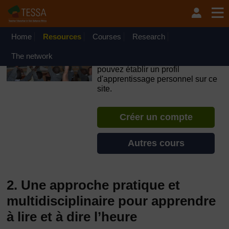
Passer au contenu principal
OpenLearn Create will be unavailable on Wednesday 12
August 2026 from 8am to 10.30am (GMT) due to routine
maintenance.
Home
Resources
Courses
Research
TESSA - Burkina Faso
The network
Si vous créez un compte, vous
pouvez établir un profil
d'apprentissage personnel sur ce
site.
Créer un compte
Autres cours
2. Une approche pratique et
multidisciplinaire pour apprendre
à lire et à dire l’heure