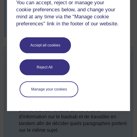
You can accept, reject or manage your
(
Masquer
leur a également précisé
l’astuce
)
cookie preferences below, and change your
comment il avait pris des notes
mind at any time via the “Manage cookie
]
de ce qu'il avait trouvé à propos de ses élèves et de
preferences” link in the footer of our website.
leur apprentissage, afin de pouvoir planifier plus de
leçons.
Accept all cookies
Activité clé : Développement des
capacités de synthèse
Reject All
Montrez aux enfants des articles de journaux et de
magazines, et demandez-leur pourquoi ces articles
ont des titres et ce que les titres indiquent au
Manage your cookies
lecteur. Demandez-leur de préciser pourquoi leurs
manuels ont des titres et des sous-titres.
Demandez aux enfants de lire le texte
d'information sur le baobab et de travailler en
tandem afin de décider quels paragraphes portent
sur le même sujet.