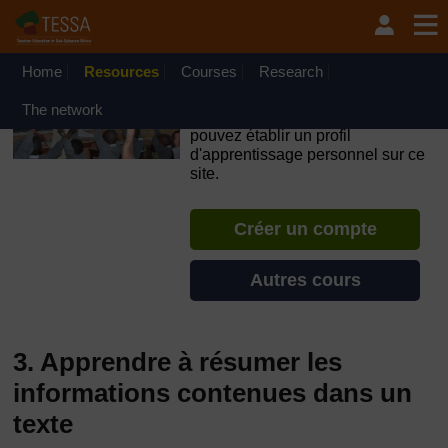
Passer au contenu principal
OpenLearn Create will be unavailable on Wednesday 12
August 2026 from 8am to 10.30am (GMT) due to routine
maintenance.
Home
Resources
Courses
Research
TESSA - Burkina Faso
The network
Si vous créez un compte, vous
pouvez établir un profil
d'apprentissage personnel sur ce
site.
Créer un compte
Autres cours
3. Apprendre à résumer les
informations contenues dans un
texte