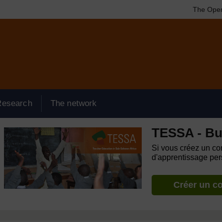
The Open
Research
The network
TESSA - Bu
Si vous créez un com
d'apprentissage pers
Créer un c