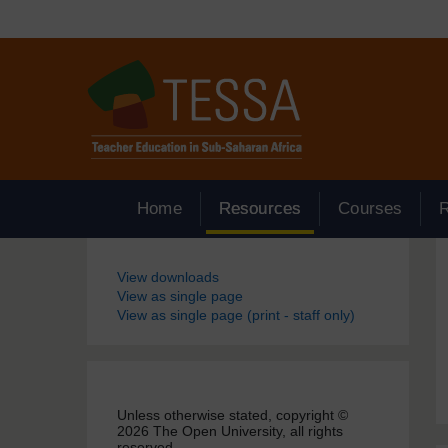
Passer au contenu principal
Home
Resources
Courses
Blocs
View downloads
View as single page
View as single page (print - staff only)
Unless otherwise stated, copyright ©
2026 The Open University, all rights
reserved.