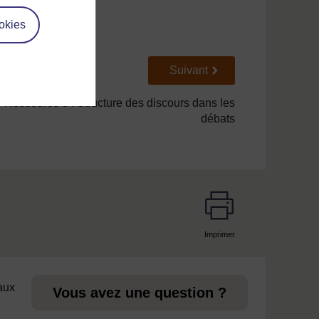
okies
Suivant
Suivant
Ressource 3 : Structure des discours dans les
débats
Imprimer
page
 aux
Vous avez une question ?