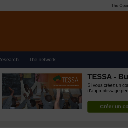
The Open
Research
The network
TESSA - Bu
Si vous créez un com
d'apprentissage pers
Créer un c