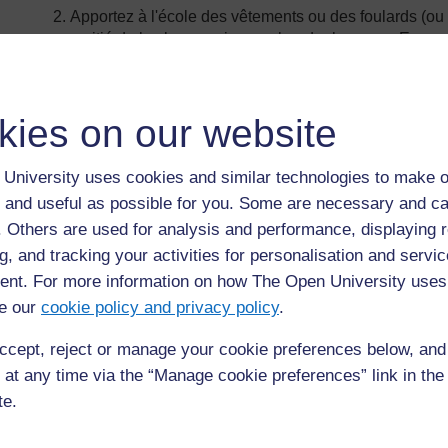
Apportez à l'école des vêtements ou des foulards (ou 
moitié de la classe puisse se bander les yeux. Emme
enfants de travailler en tandem. L'enfant dont les yeu
parcours semé d'obstacles que vous aurez créés préa
ou des chaises pour faire cela). Son partenaire le 
kies on our website
groupe de deux. Si votre classe n’est pas trop nom
de rôle et chronométrez de nouveau leur performance
vite et sans faire tomber les obstacles est le gagnan
University uses cookies and similar technologies to make o
ont vécu cet exercice.
 and useful as possible for you. Some are necessary and ca
Apportez suffisamment de coton pour pouvoir empêche
f. Others are used for analysis and performance, displaying 
coton dans les oreilles. Demandez ensuite aux élèves 
g, and tracking your activities for personalisation and servic
classe d'un message à écrire. Le gagnant est l'enfant
nt. For more information on how The Open University uses
Demandez ensuite aux enfants quels sentiments ils on
e our
cookie policy and privacy policy
.
clairement. Qu'est-ce qu’ils pourraient faire pour ai
Si votre école a suffisamment de fonds pour le faire
ccept, reject or manage your cookie preferences below, an
Donnez-en suffisamment à chaque enfant pour que leu
 at any time via the “Manage cookie preferences” link in the 
mâcher ou avaler les guimauves et de répéter à leur
te.
le tableau. Cela est très difficile à réaliser. Ils compre
prononciation qui empêche une personne de parler clair