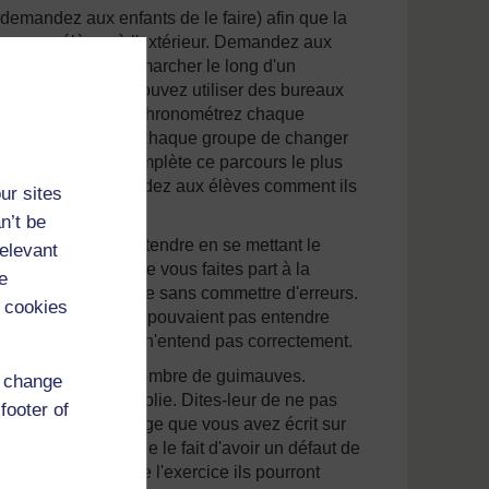
demandez aux enfants de le faire) afin que la
nez vos élèves à l'extérieur. Demandez aux
x sont bandés doit marcher le long d'un
lablement (vous pouvez utiliser des bureaux
guidera vocalement. Chronométrez chaque
breuse, demandez à chaque groupe de changer
. Le groupe qui complète ce parcours le plus
t. Après cela, demandez aux élèves comment ils
ur sites
n’t be
r les enfants d’entendre en se mettant le
relevant
d'écouter alors que vous faites part à la
e
 qui écrit le message sans commettre d'erreurs.
 cookies
t eus lorsqu'ils ne pouvaient pas entendre
der une personne qui n'entend pas correctement.
, achetez un grand nombre de guimauves.
d change
r bouche soit remplie. Dites-leur de ne pas
footer of
 camarade le message que vous avez écrit sur
ndront ce que signifie le fait d'avoir un défaut de
ement. A la fin de l'exercice ils pourront