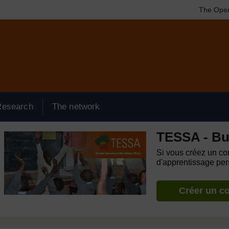
The Open
Research
The network
TESSA - Bu
Si vous créez un com
d'apprentissage pers
Créer un c