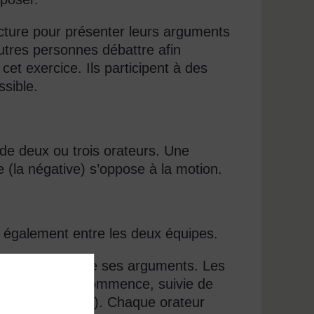
cture pour présenter leurs arguments
autres personnes débattre afin
cet exercice. Ils participent à des
sible.
de deux ou trois orateurs. Une
re (la négative) s’oppose à la motion.
s également entre les deux équipes.
é afin de défendre ses arguments. Les
oposé la motion commence, suivie de
rmative, négative). Chaque orateur