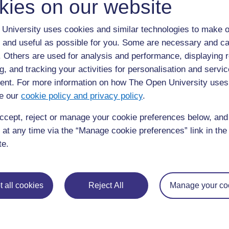
kies on our website
dispose d'une quantité de temps pour parler (p
minutes).
University uses cookies and similar technologies to make o
Ensuite le débat peut être ouvert au public, ch
 and useful as possible for you. Some are necessary and ca
proposer des arguments en faveur ou contre la
f. Others are used for analysis and performance, displaying 
public peut parler pendant un certain laps de
g, and tracking your activities for personalisation and servic
cinq minutes).
nt. For more information on how The Open University uses
e our
cookie policy and privacy policy
.
Après une période de temps limitée pendant la
ccept, reject or manage your cookie preferences below, an
et confèrent indépendamment, chaque équipe pe
 at any time via the “Manage cookie preferences” link in the 
les arguments de l’autre équipe. Ceci implique q
te.
défendre contre les arguments soulevés par la
dispose d'un discours de réfutation ou plus. Le
réalisé par la partie qui s'oppose à la motion et
motion.
 all cookies
Reject All
Manage your co
Règles importantes