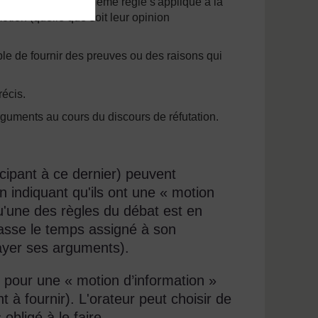
 point de vue. La même règle s'applique à la
otion (quelle que soit leur opinion
able de fournir des preuves ou des raisons qui
récis.
guments au cours du discours de réfutation.
cipant à ce dernier) peuvent
n indiquant qu'ils ont une « motion
 qu'une des règles du débat est en
passe le temps assigné à son
ayer ses arguments).
pour une « motion d’information »
t à fournir). L'orateur peut choisir de
bligé à le faire.