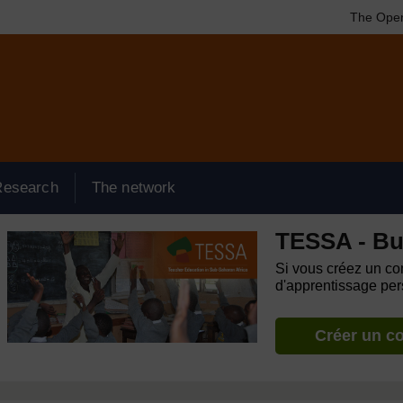
The Open
Research
The network
TESSA - Bu
Si vous créez un com
d'apprentissage pers
Créer un c