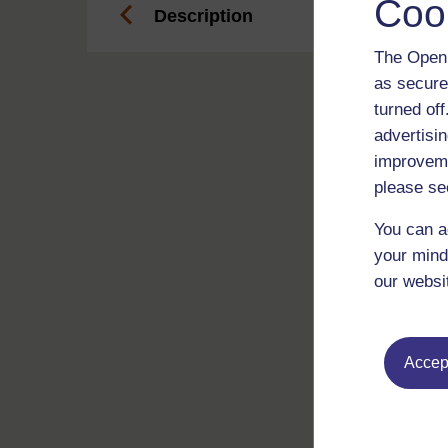
Coo
Description
The Open 
as secure
turned of
advertisin
improveme
please se
You can a
your mind
our websi
Accept