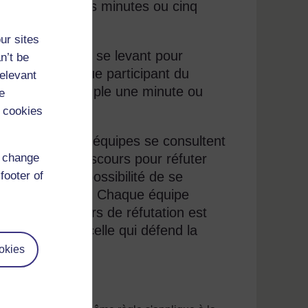
ar exemple trois minutes ou cinq
ur sites
aque participant se levant pour
n’t be
 motion. Chaque participant du
relevant
 temps (par exemple une minute ou
e
 cookies
quelle les deux équipes se consultent
d change
ut faire un discours pour réfuter
footer of
u'elles ont la possibilité de se
 partie adverse. Chaque équipe
 premier discours de réfutation est
 le dernier par celle qui défend la
okies