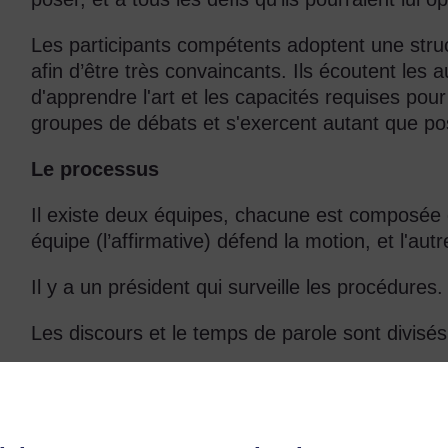
Les participants compétents adoptent une stru
afin d’être très convaincants. Ils écoutent les 
d'apprendre l'art et les capacités requises pour 
groupes de débats et s'exercent autant que pos
Le processus
Il existe deux équipes, chacune est composée 
équipe (l’affirmative) défend la motion, et l'aut
Il y a un président qui surveille les procédures.
Les discours et le temps de parole sont divisé
Chaque orateur fait le discours qu'il a prépar
équipes parlent à tour de rôle, celle qui a pr
l’équipe opposante (affirmative, négative, affi