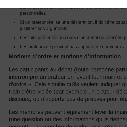
L'équipe qui défend la motion ne peut pas changer de
partie adverse qui doit s'opposer complètement à la m
personnelle).
Si un orateur réalise une déclaration, il doit être cap
justifient ses arguments.
Les faits présentés au cours d'un débat doivent être p
Les orateurs ne peuvent pas apporter de nouveaux ar
Motions d’ordre et motions d’information
Les participants au débat (toute personne parti
interrompre un orateur en levant leur main et e
d’ordre ». Cela signifie qu'ils veulent indiquer
train d'être violée (par exemple un orateur dé
discours, ou n'apporte pas de preuves pour ét
Les membres peuvent également lever la main 
(une question ou des informations qu'ils tiennen
permettre au membre de parler, mais n'est pas o