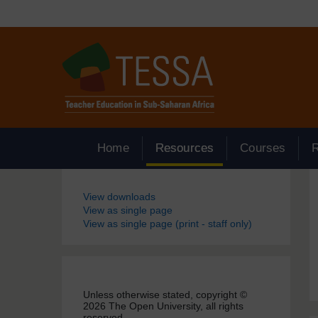
Passer au contenu principal
Home
Resources
Courses
Blocs
View downloads
View as single page
View as single page (print - staff only)
Unless otherwise stated, copyright ©
2026 The Open University, all rights
reserved.