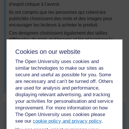
d'esprit critique à l'avenir.
Ils ont compris que les personnes qui créent les
publicités choisissent des mots et des images pour
encourager les lecteurs à acheter le produit.
Ces designers choisissent également des tailles
différentes de mots et d'images et les placent sur la
page afin que les lecteurs remarquent certains mots ou
Cookies on our website
certaines images plus que d'autres. Certains
enseignants ont indiqué qu'ils étaient impatients de
The Open University uses cookies and
montrer à leurs élèves comment les publicités tentaient
similar technologies to make our sites as
de persuader les lecteurs d’agir d'une certaine manière
secure and useful as possible for you. Some
(souvent pour influencer des comportements d'achat).
are necessary and can’t be turned off. Others
Ces enseignants souhaitaient encourager les enfants à
are used for analysis and performance,
être sélectifs.
displaying relevant advertising, and tracking
your activities for personalisation and service
Activité clé : Lire les publicités
improvement. For more information on how
The Open University uses cookies please
avec esprit critique
see our
cookie policy and privacy policy
.
Préparez-vous à cette activité et présentez-la à vos