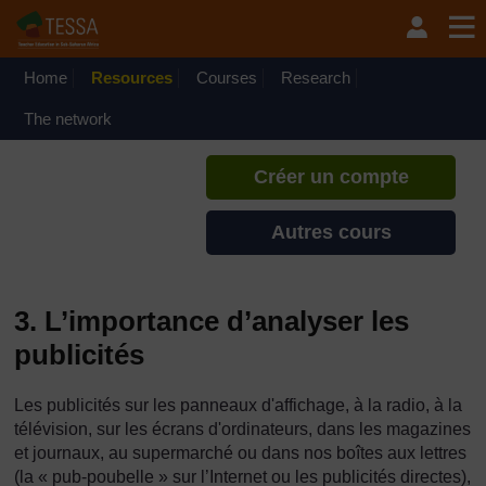
Passer au contenu principal
TESSA - Burkina Faso
Si vous créez un compte, vous
pouvez établir un profil
Home
Resources
Courses
Research
d'apprentissage personnel sur ce
site.
The network
Créer un compte
Autres cours
3. L’importance d’analyser les
publicités
Les publicités sur les panneaux d'affichage, à la radio, à la
télévision, sur les écrans d'ordinateurs, dans les magazines
et journaux, au supermarché ou dans nos boîtes aux lettres
(la « pub-poubelle » sur l’Internet ou les publicités directes),