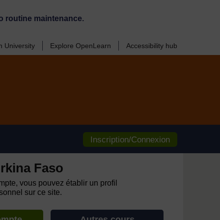
o routine maintenance.
 University
Explore OpenLearn
Accessibility hub
Inscription/Connexion
rkina Faso
pte, vous pouvez établir un profil
onnel sur ce site.
ompte
Autres cours