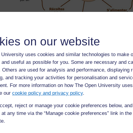
kies on our website
University uses cookies and similar technologies to make o
 and useful as possible for you. Some are necessary and ca
f. Others are used for analysis and performance, displaying 
g, and tracking your activities for personalisation and servic
nt. For more information on how The Open University uses
e our
Précédent
cookie policy and privacy policy
.
Précédent
ccept, reject or manage your cookie preferences below, an
Ressource 1: Le pays Temberma
Ress
 at any time via the “Manage cookie preferences” link in the 
te.