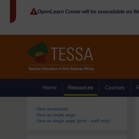
Passer au contenu principal
OpenLearn Create will be unavailable on 
Home
Resources
Courses
Blocs
View downloads
View as single page
View as single page (print - staff only)