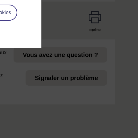
okies
Imprimer
page
 aux
Vous avez une question ?
ez
Signaler un problème