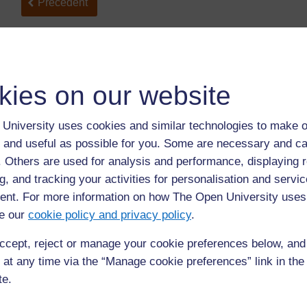
Précédent
Précédent
Ressource 3: L'agriculture dans la vie traditionnelle
du Kabiyè
kies on our website
University uses cookies and similar technologies to make o
 and useful as possible for you. Some are necessary and ca
f. Others are used for analysis and performance, displaying 
g, and tracking your activities for personalisation and servic
nt. For more information on how The Open University uses
Pour de plus amples informations, référez-vous à notre foire
e our
cookie policy and privacy policy
.
questions qui peut vous fournir l'aide nécessaire.
ccept, reject or manage your cookie preferences below, an
 at any time via the “Manage cookie preferences” link in the 
Si vous avez un souci quelconque concernant ce site, veuill
nous contacter ici
te.