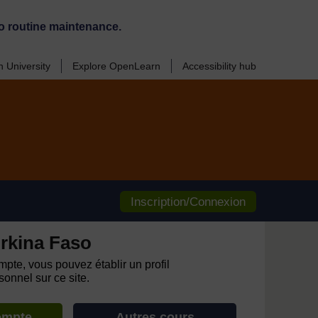
o routine maintenance.
 University
Explore OpenLearn
Accessibility hub
Inscription/Connexion
rkina Faso
pte, vous pouvez établir un profil
onnel sur ce site.
ompte
Autres cours