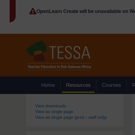
Passer au contenu principal
OpenLearn Create will be unavailable on 
Home
Resources
Courses
Blocs
View downloads
View as single page
View as single page (print - staff only)