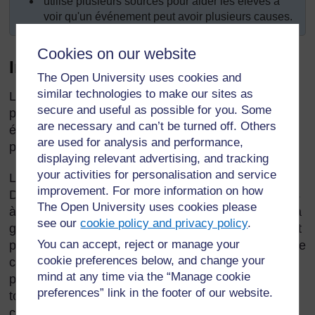
utilisé plusieurs sources pour aider les élèves à
voir qu'un événement peut avoir plusieurs causes.
Cookies on our website
Introduction
The Open University uses cookies and
similar technologies to make our sites as
Lorsque vous aidez vos élèves à comprendre le
secure and useful as possible for you. Some
passé, il est important de pouvoir classer les
are necessary and can’t be turned off. Others
événements dans l'ordre dans lequel ils se sont
are used for analysis and performance,
produits.
displaying relevant advertising, and tracking
your activities for personalisation and service
Les élèves butent souvent sur le concept du temps.
improvement. For more information on how
Dans cette section, vous aiderez d'abord vos élèves
The Open University uses cookies please
à diviser le temps en périodes qui sont plus faciles à
see our
cookie policy and privacy policy
.
gérer ; lorsqu'ils sont capables de le faire, ils doivent
You can accept, reject or manage your
penser à l'ordre des événements et à l'importance de
cookie preferences below, and change your
ce classement. Avec des jeunes élèves, vous
mind at any time via the “Manage cookie
pouvez les aider à faire ce classement comme pour
preferences” link in the footer of our website.
tout autre travail, puis passer à des activités plus
complexes lorsque leur capacité de compréhension