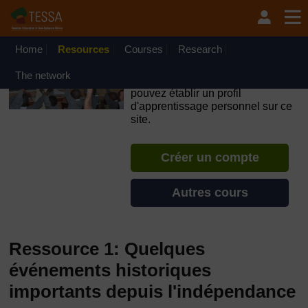
Passer au contenu principal
OpenLearn Create will be unavailable on Wednesday 12
August 2026 from 8am to 10.30am (GMT) due to routine
maintenance.
Home
Resources
Courses
Research
TESSA - Burkina Faso
The network
Si vous créez un compte, vous
pouvez établir un profil
d'apprentissage personnel sur ce
site.
Créer un compte
Autres cours
Ressource 1: Quelques
événements historiques
importants depuis l'indépendance