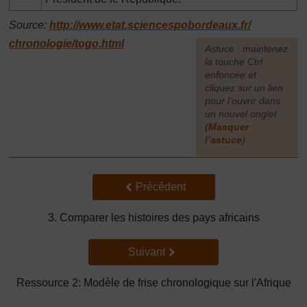
Source:
http://www.etat.sciencespobordeaux.fr/
chronologie/
togo.html
[
Astuce : maintenez
la touche Ctrl
enfoncée et
cliquez sur un lien
pour l’ouvrir dans
un nouvel onglet
(
Masquer
l’astuce
)
]
Précédent
Précédent
3. Comparer les histoires des pays africains
Suivant
Suivant
Ressource 2: Modèle de frise chronologique sur l'Afrique