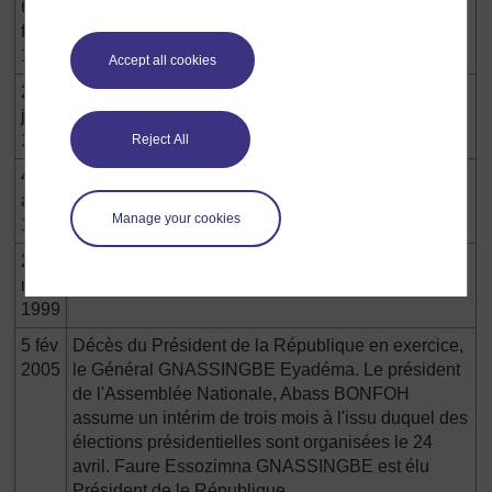
6-20
Elections législatives. Victoire de l’opposition.
fév
1994
Accept all cookies
21
Élections présidentielles. Le Général
juin
GNASSINGBE Eyadéma est réélu
1998
Reject All
4-18
Elections législatives partielles. Victoire et majorité
août
du RPT au Parlement
Manage your cookies
1996
21
Elections législatives. Le RPT obtient 79 sièges
mars
sur 81
1999
5 fév
Décès du Président de la République en exercice,
2005
le Général GNASSINGBE Eyadéma. Le président
de l'Assemblée Nationale, Abass BONFOH
assume un intérim de trois mois à l'issu duquel des
élections présidentielles sont organisées le 24
avril. Faure Essozimna GNASSINGBE est élu
Président de le République.