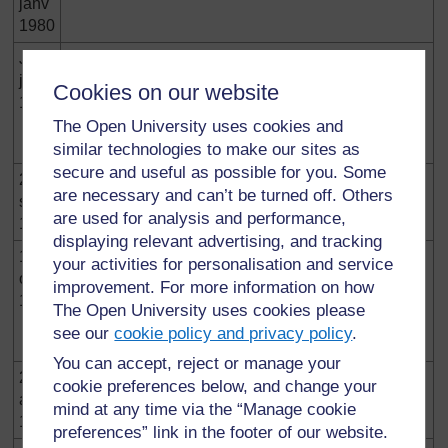
janv
1980
Juin-
Une conférence nationale se tient pour définir une
juil
nouvelle orientation politique et socio-économique
Cookies on our website
1991
pour le pays. Elle s'achève par la mise en place
d'un gouvernement de transition dirigée par Me
The Open University uses cookies and
Joseph Kokou KOFFIGOH : Premier Ministre.
similar technologies to make our sites as
secure and useful as possible for you. Some
27
Referendum constitutionnel pour l'adoption d'une
are necessary and can’t be turned off. Others
sept
nouvelle constitution.
are used for analysis and performance,
1992
displaying relevant advertising, and tracking
14
Adoptée par le people, la Constitution de la
your activities for personalisation and service
oct
quatrième République togolaise est promulguée le
improvement. For more information on how
1992
14 octobre 1992 institue un régime semi-
The Open University uses cookies please
présidentiel. La constitution consacre l'avènement
see our
cookie policy and privacy policy
.
du multipartisme et de la démocratie au Togo.
You can accept, reject or manage your
25
Élections présidentielles. Le Général
cookie preferences below, and change your
août
GNASSINGBE Eyadéma est réélu
mind at any time via the “Manage cookie
1993
preferences” link in the footer of our website.