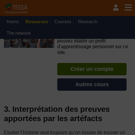
Passer au contenu principal
OpenLearn Create will be unavailable on Wednesday 12
August 2026 from 8am to 10.30am (GMT) due to routine
maintenance.
Home
Resources
Courses
Research
TESSA - Burkina Faso
The network
Si vous créez un compte, vous
pouvez établir un profil
d'apprentissage personnel sur ce
site.
Créer un compte
Autres cours
3. Interprétation des preuves
apportées par les artéfacts
Etudier l’histoire veut toujours qu’on essaie de trouver un