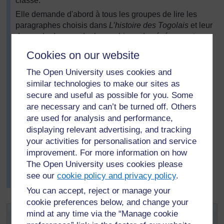
classe.
Elle demande d'abord à tous les groupes de lire les
paragraphes choisis dans
L’histoire des Togolais
et leur
demande de regarder le graphique des événements
clés et des pensées d'historiens respectés. Voient-ils
Cookies on our website
des similitudes ou des différences dans ces
témoignages sur le même événement ? Ils discutent
The Open University uses cookies and
pour savoir si les témoignages subjectifs du livre
similar technologies to make our sites as
peuvent être renforcés par les preuves historiques
secure and useful as possible for you. Some
objectives mises en avant par les historiens. Ils
are necessary and can’t be turned off. Others
décident que les deux donnent un point de vue. Le livre
are used for analysis and performance,
est la perception des gens qui peuvent varier en
displaying relevant advertising, and tracking
fonction de leurs visions politiques, mais le graphique
your activities for personalisation and service
ne comporte que des faits.
improvement. For more information on how
À la fin, Mme Alognon Kayi résume pour sa classe la
The Open University uses cookies please
différence entre les preuves subjectives et objectives
see our
cookie policy and privacy policy
.
lorsqu'on regarde le passé.
You can accept, reject or manage your
cookie preferences below, and change your
Activité clé : Afficher des moments
mind at any time via the “Manage cookie