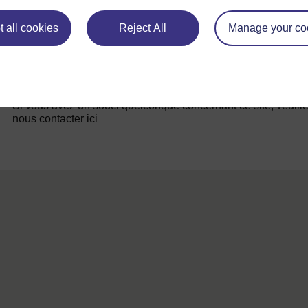
 all cookies
Reject All
Manage your co
Pour de plus amples informations, référez-vous à notre foire
questions qui peut vous fournir l'aide nécessaire.
Si vous avez un souci quelconque concernant ce site, veuill
nous contacter ici