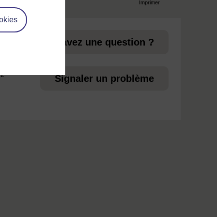
Imprimer
page
okies
 aux
Vous avez une question ?
ez
Signaler un problème