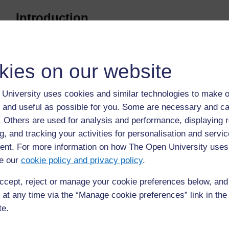
Introduction
Il est beaucoup plus facile et amusant d’apprendre 
confiance en soi. En respectant et en soutenant les
des activités auxquelles ils auront l'impression d'avo
kies on our website
être émotionnel.
University uses cookies and similar technologies to make o
 and useful as possible for you. Some are necessary and ca
f. Others are used for analysis and performance, displaying 
Précédent
Précédent
g, and tracking your activities for personalisation and servic
nt. For more information on how The Open University uses
Ressource 3: Aliments locaux
e our
cookie policy and privacy policy
.
ccept, reject or manage your cookie preferences below, an
 at any time via the “Manage cookie preferences” link in the 
te.