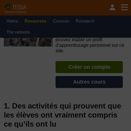
Passer au contenu principal
OpenLearn Create will be unavailable on Wednesday 12
August 2026 from 8am to 10.30am (GMT) due to routine
maintenance.
Home
Resources
Courses
Research
TESSA - Cap-Vert
The network
Si vous créez un compte, vous
pouvez établir un profil
d'apprentissage personnel sur ce
site.
Créer un compte
Autres cours
1. Des activités qui prouvent que
les élèves ont vraiment compris
ce qu’ils ont lu