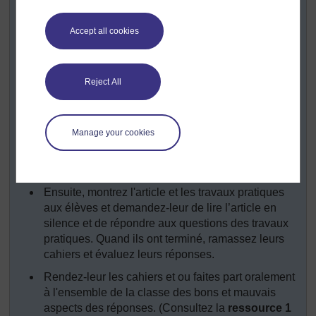
pratiques, ou écrivez les paragraphes ou les
travaux pratiques sur le tableau.
Accept all cookies
Couvrez-les.
Avant que les enfants ne lisent l'article, posez-leur
quelques questions introductives. Vos questions
Reject All
aideront l'enfant à faire le lien entre ce qu'ils savent
déjà et la nouvelle information contenue dans
l'article (voir
Ressource 2 : Questions
Manage your cookies
préliminaires
). Si vos élèves sont jeunes ou si
vous avez besoin de leur lire le texte, vous pouvez
rédiger leurs réponses sur le tableau.
Ensuite, montrez l'article et les travaux pratiques
aux élèves et demandez-leur de lire l’article en
silence et de répondre aux questions des travaux
pratiques. Quand ils ont terminé, ramassez leurs
cahiers et évaluez leurs réponses.
Rendez-leur les cahiers et ou faites part oralement
à l'ensemble de la classe des bons et mauvais
aspects des réponses. (Consultez la
ressource 1