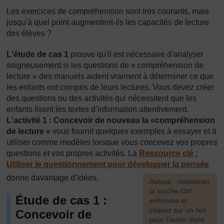
Les exercices de compréhension sont très courants, mais
jusqu'à quel point augmentent-ils les capacités de lecture
des élèves ?
L'étude de cas 1
prouve qu'il est nécessaire d'analyser
soigneusement si les questions de « compréhension de
lecture » des manuels aident vraiment à déterminer ce que
les enfants ont compris de leurs lectures. Vous devez créer
des questions ou des activités qui nécessitent que les
enfants lisent les textes d’information attentivement.
L'activité 1 : Concevoir de nouveau la «compréhension
de lecture »
vous fournit quelques exemples à essayer et à
utiliser comme modèles lorsque vous concevez vos propres
questions et vos propres activités. La
Ressource clé :
Utiliser le questionnement pour développer la pensée
donne davantage d’idées.
[
Astuce : maintenez
la touche Ctrl
Étude de cas 1 :
enfoncée et
cliquez sur un lien
Concevoir de
pour l’ouvrir dans