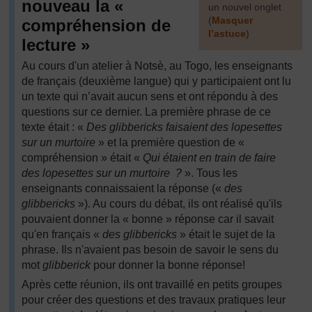
nouveau la «
un nouvel onglet
(
Masquer
compréhension de
l’astuce
)
lecture »
]
Au cours d'un atelier à Notsè, au Togo, les enseignants
de français (deuxième langue) qui y participaient ont lu
un texte qui n’avait aucun sens et ont répondu à des
questions sur ce dernier. La première phrase de ce
texte était : «
Des glibbericks faisaient des lopesettes
sur un murtoire
» et la première question de «
compréhension » était «
Qui étaient en train de faire
des lopesettes sur un murtoire ?
». Tous les
enseignants connaissaient la réponse («
des
glibbericks
»). Au cours du débat, ils ont réalisé qu'ils
pouvaient donner la « bonne » réponse car il savait
qu'en français «
des glibbericks
» était le sujet de la
phrase. Ils n'avaient pas besoin de savoir le sens du
mot
glibberick
pour donner la bonne réponse!
Après cette réunion, ils ont travaillé en petits groupes
pour créer des questions et des travaux pratiques leur