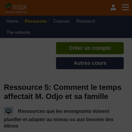
Passer au contenu principal
TESSA - Cap-Vert
Si vous créez un compte, vous
pouvez établir un profil
Home
Resources
Courses
Research
d'apprentissage personnel sur ce
site.
The network
Créer un compte
Autres cours
Ressource 5: Comment le temps
affectait M. Odjo et sa famille
Ressources que les enseignants doivent
planifier et adapter au niveau ou aux besoins des
élèves