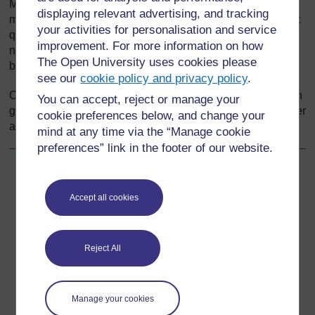
M. Odjo ne pensait pas qu'il allait pleuvoir et il était
displaying relevant advertising, and tracking
mécontent car l'averse avait désorganisé quelques travaux
your activities for personalisation and service
qu'il avait prévus de faire dans la journée à la ferme ; il a
improvement. For more information on how
néanmoins rendu grâce à Dieu pour cette pluie qui allait
The Open University uses cookies please
bien faire pousser les cultures.
see our
cookie policy and privacy policy
.
Cette nuit-là, il a fait vraiment froid et la famille a dû faire un
You can accept, reject or manage your
grand feu et s'asseoir autour pour se réchauffer avant d'aller
cookie preferences below, and change your
au lit.
mind at any time via the “Manage cookie
preferences” link in the footer of our website.
Précédent
Précédent
Accept all cookies
Ressource 4: Graphique d'observations
Suivant
Suivant
Reject All
Section numéro 4 : Exploration des environnements
changeants
Manage your cookies