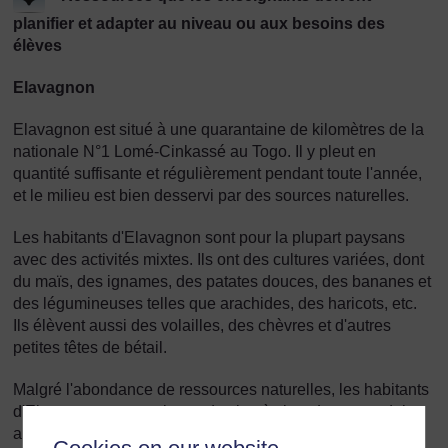
planifier et adapter au niveau ou aux besoins des
élèves
Elavagnon
Elavagnon est situé à une quarantaine de kilomètres de la
nationale N°1 Lomé-Cinkassé au Togo. Il y pleut en
quantité suffisante et régulièrement pendant toute l'année,
et le milieu est bien desservi par des sources naturelles.
Les habitants d'Elavagnon sont pour la plupart paysans
avec des activités mixtes. Ils ont des cultures variées, dont
du maïs, des ignames, des patates douces, des bananes et
des légumineuses telles que arachides, des haricots, etc.
Ils élèvent aussi des volailles, des chèvres et d'autres
petites têtes de bétail.
Malgré l'abondance de ressources naturelles, les habitants
d'Elavagnon ont un niveau de vie très bas. Leurs produits
agricoles sont en effet peu payés.