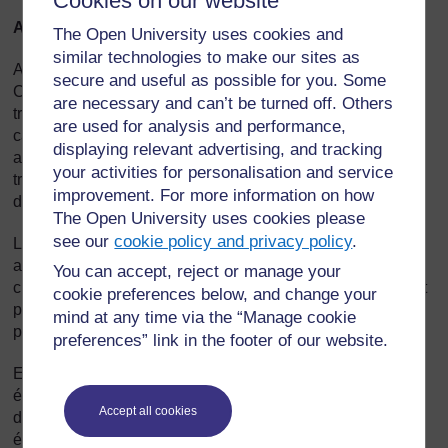
Cookies on our website
Anié
The Open University uses cookies and
similar technologies to make our sites as
Anié est un point commercial sur la nationale N°1 Lomé-
secure and useful as possible for you. Some
Cinkassé. Puisqu'il est située sur une route commerciale
are necessary and can’t be turned off. Others
très importante, les habitants ont été de tous temps
are used for analysis and performance,
capables de développer de forts contacts commerciaux
displaying relevant advertising, and tracking
avec les villes. Ils ont aussi construit des réseaux entre les
your activities for personalisation and service
transporteurs routiers et autres qui leur permettent de
improvement. For more information on how
déplacer les produits de manière plus économique.
The Open University uses cookies please
see our
cookie policy and privacy policy
.
La plupart des habitants d'Anié sont commerçants. Ils
achètent des produits agricoles, des volailles et des
You can accept, reject or manage your
chèvres à bon prix dans les villages ruraux des environs et
cookie preferences below, and change your
peuvent les revendre plus chers dans les zones urbaines
mind at any time via the “Manage cookie
plus importantes comme Atakpamé, Kara ou Lomé.
preferences” link in the footer of our website.
En résultat, les habitants d'Anié ont un niveau de vie plus
élevé que les habitants des villages des alentours. Anié a
Accept all cookies
des infrastructures sociales, dont des dispensaires, des
écoles, et un réseau d'alimentation en eau.