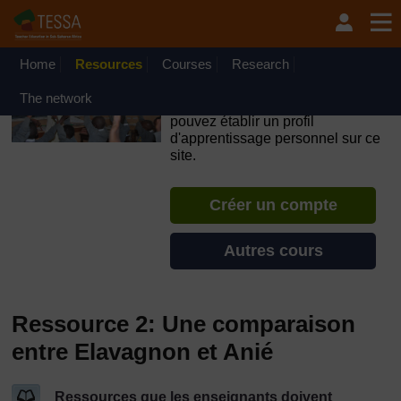
Passer au contenu principal
OpenLearn Create will be unavailable on Wednesday 12
August 2026 from 8am to 10.30am (GMT) due to routine
maintenance.
Home
Resources
Courses
Research
TESSA - Cap-Vert
The network
Si vous créez un compte, vous
pouvez établir un profil
d'apprentissage personnel sur ce
site.
Créer un compte
Autres cours
Ressource 2: Une comparaison
entre Elavagnon et Anié
Ressources que les enseignants doivent