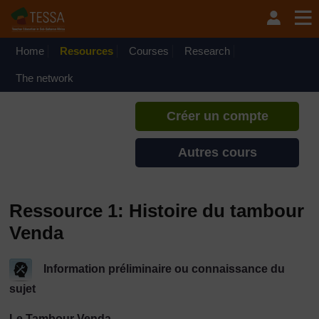
Passer au contenu principal
TESSA - Cap-Vert
Si vous créez un compte, vous
pouvez établir un profil
Home
Resources
Courses
Research
d'apprentissage personnel sur ce
site.
The network
Créer un compte
Autres cours
Ressource 1: Histoire du tambour
Venda
Information préliminaire ou connaissance du
sujet
Le Tambour Venda