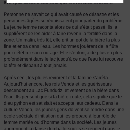
avait pas assez d'eau pour que les récoltes poussent.
Personne ne savait ce qui avait causé ce désastre et les
personnes âgées se réunissaient pour parler du problème.
La jeune femme raconta alors ce qui s’était passé. Ils la
supplièrent de les aider à faire revenir la fertilité dans la
zone. Un matin, très tôt, elle prit un pot de la bière la plus
fine et entra dans l'eau. Les hommes jouèrent de la flûte
pour célébrer son courage. Elle s’enfonça de plus en plus
profondément dans le lac jusqu'à ce que l'eau lui recouvre
la tête et disparut à tout jamais.
Après ceci, les pluies revinrent et la famine s'arrêta.
Aujourd'hui encore, les rois Venda et les guérisseurs
descendent au Lac Fundudzi et versent de la bière dans
l'eau. Ils pensent que si la bière coule, cela signifie que le
dieu python est satisfait et accepte leur cadeau. Dans la
culture Venda, les jeunes gens doivent se rendre dans une
école spéciale d'initiation qui les prépare à leur rôle de
femme mariée ou d'homme dans la société. Les jeunes
apprennent la danse domba lorsqu'ils se rendent dans le