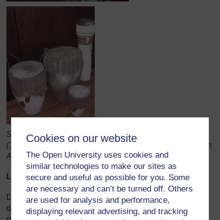
Source d’origine : Catalogue: Ten Years of Collecting
Cookies on our website
(1979–89), Standard Bank Foundation Collection of African
The Open University uses cookies and
Art, Editors: Hammond-Tooke & Nettleton, 1989
similar technologies to make our sites as
Le python
secure and useful as possible for you. Some
are necessary and can’t be turned off. Others
Dans la Province du Limpopo, il existe un lac magnifique
are used for analysis and performance,
qui s’appelle le lac Fundudzi. Il est très important pour le
displaying relevant advertising, and tracking
peuple Venda. Il s'agit d'un endroit sacré : le peuple Venda