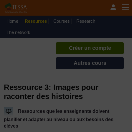
Passer au contenu principal
TESSA - Cap-Vert
Si vous créez un compte, vous
pouvez établir un profil
Home
Resources
Courses
Research
d'apprentissage personnel sur ce
site.
The network
Créer un compte
Autres cours
Ressource 3: Images pour
raconter des histoires
Ressources que les enseignants doivent
planifier et adapter au niveau ou aux besoins des
élèves