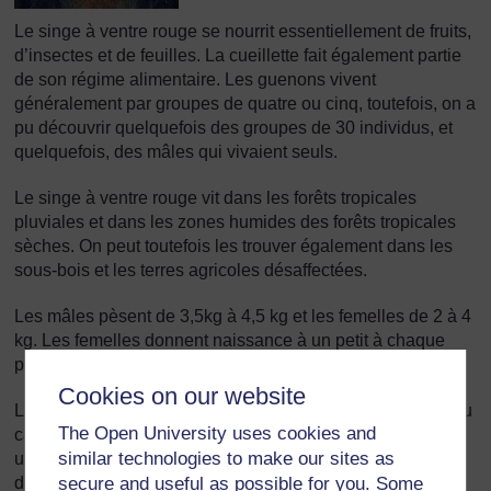
Le singe à ventre rouge se nourrit essentiellement de fruits,
d’insectes et de feuilles. La cueillette fait également partie
de son régime alimentaire. Les guenons vivent
généralement par groupes de quatre ou cinq, toutefois, on a
pu découvrir quelquefois des groupes de 30 individus, et
quelquefois, des mâles qui vivaient seuls.
Le singe à ventre rouge vit dans les forêts tropicales
pluviales et dans les zones humides des forêts tropicales
sèches. On peut toutefois les trouver également dans les
sous-bois et les terres agricoles désaffectées.
Les mâles pèsent de 3,5kg à 4,5 kg et les femelles de 2 à 4
kg. Les femelles donnent naissance à un petit à chaque
portée.
Cookies on our website
L’espèce des singes à ventre rouge a pratiquement disparu
The Open University uses cookies and
car elle est chassée avec acharnement pour son pelage
similar technologies to make our sites as
unique à ventre rouge et pattes avant blanches. On a
secure and useful as possible for you. Some
découvert un petit groupe de guenons près du Niger en