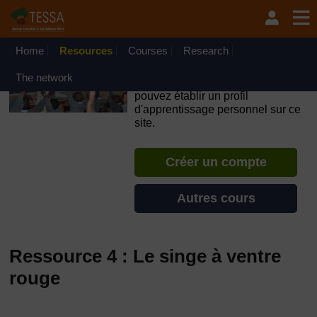
Passer au contenu principal
OpenLearn Create will be unavailable on Wednesday 12
August 2026 from 8am to 10.30am (GMT) due to routine
maintenance.
Home
Resources
Courses
Research
TESSA - Cap-Vert
The network
Si vous créez un compte, vous
pouvez établir un profil
d'apprentissage personnel sur ce
site.
Créer un compte
Autres cours
Ressource 4 : Le singe à ventre
rouge