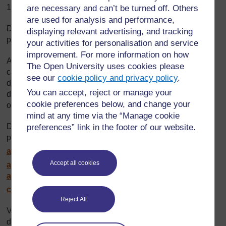
1988.
are necessary and can’t be turned off. Others
are used for analysis and performance,
Dans cette région, la race est en voie de disparition, elle a
displaying relevant advertising, and tracking
presque totalement disparu.
your activities for personalisation and service
improvement. For more information on how
Aujourd’hui, son territoire est protégé et la chasse et la
The Open University uses cookies please
capture sont sévèrement réglementées. Il s’agit de l’une
see our
cookie policy and privacy policy
.
des espèces qui vivent dans la forêt guinéenne du centre
You can accept, reject or manage your
de la biodiversité d’Afrique occidentale (
Guinean Forests
cookie preferences below, and change your
of the
West Africa
Biodiversity Hotspot
).
mind at any time via the “Manage cookie
Des études du singe à ventre rouge ont pris place aux
preferences” link in the footer of our website.
portes du Togo:
http://www.olifant-media.fr/
blog/
articles/
article-2034170.html
http://cat.inist.fr/
?
Accept all cookies
aModele=afficheN&cpsidt=15788274
http://www.cepa-
association.org/
magazines/
cepa_mag_22_DEF_LIGHT.pdf
Reject All
Vous trouverez des renseignements plus détaillés sur
diverses espèces en voie de disparition au Togo en