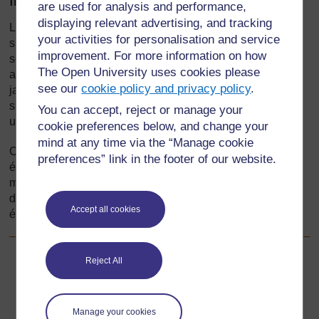
Introduction
are used for analysis and performance,
displaying relevant advertising, and tracking
La plupart d’entre nous ne nous posons pas de question
your activities for personalisation and service
sur le monde matériel. Si l’on se met à réfléchir de façon
improvement. For more information on how
scientifique, on a immédiatement tendance à faire plus
The Open University uses cookies please
attention à la matière qui nous entoure. Vous êtes-vous
see our
cookie policy and privacy policy
.
jamais posé la question de savoir avec combien de
substances nous entrons en contact ou combien nous en
You can accept, reject or manage your
utilisons ?
cookie preferences below, and change your
mind at any time via the “Manage cookie
Cette section explique comment vous pouvez aider les
preferences” link in the footer of our website.
élèves à identifier, trier et classer scientifiquement la
matière autour d’eux. À l’aide de jeux, d’étiquetage et
d’expériences simples, vous allez aider les élèves à
Accept all cookies
élaborer une carte mentale des matériaux.
Reject All
Suivant
Suivant
1. Utilisation des jeux pour explorer les matériaux – en
Manage your cookies
groupes