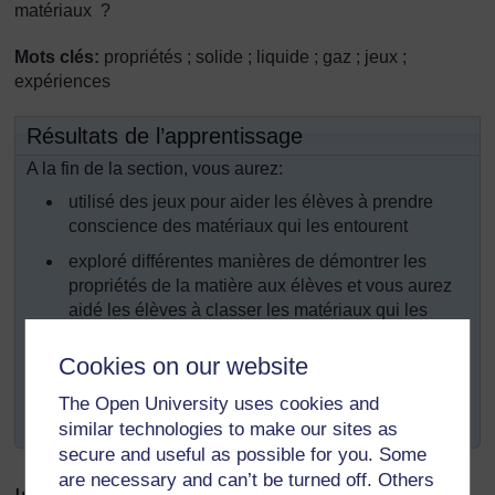
matériaux ?
Mots clés:
propriétés ; solide ; liquide ; gaz ; jeux ;
expériences
Résultats de l’apprentissage
A la fin de la section, vous aurez:
utilisé des jeux pour aider les élèves à prendre
conscience des matériaux qui les entourent
exploré différentes manières de démontrer les
propriétés de la matière aux élèves et vous aurez
aidé les élèves à classer les matériaux qui les
entourent ;
Cookies on our website
incité les élèves à une démarche plus
indépendante, en mettant en place leurs propres
The Open University uses cookies and
recherches et expériences.
similar technologies to make our sites as
secure and useful as possible for you. Some
are necessary and can’t be turned off. Others