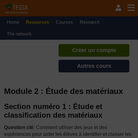
Passer au contenu principal
TESSA - Cap-Vert
Si vous créez un compte, vous
pouvez établir un profil
Home
Resources
Courses
Research
d'apprentissage personnel sur ce
site.
The network
Créer un compte
Autres cours
Module 2 : Étude des matériaux
Section numéro 1 : Étude et
classification des matériaux
Question clé:
Comment utiliser des jeux et des
expériences pour aider les élèves à identifier et classer les