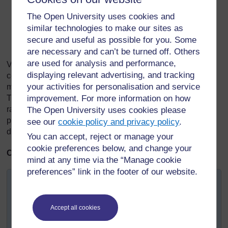
Comment pouvez-vous partager vos expériences
The Open University uses cookies and
d’utilisateur des ressources TESSA avec d’autres qui
similar technologies to make our sites as
travaillent avec des enseignants dans des écoles et
secure and useful as possible for you. Some
au sein de votre communauté locale ?
are necessary and can’t be turned off. Others
are used for analysis and performance,
Vous pouvez, sur cette base, collaborer avec la
displaying relevant advertising, and tracking
communauté TESSA à travers l'Afrique et le reste du
your activities for personalisation and service
monde, par le biais du site web TESSA. Sur les sites web
improvement. For more information on how
TESSA, vous trouverez des exemples de diaporamas, des
rapports de recherches, des articles de journaux
The Open University uses cookies please
professionnels et d’intéressantes études de cas de
see our
cookie policy and privacy policy
.
différents pays que vous trouverez sans doute utiles.
You can accept, reject or manage your
cookie preferences below, and change your
Clip TESSA :
mind at any time via the “Manage cookie
preferences” link in the footer of our website.
Université de Fort Hare: Liens de la communauté
TESSA
Accept all cookies
La Province Est du Cap est divisée en 23 districts dotés
d’un Département de l’Éducation responsable du suivi