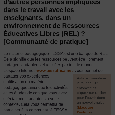
d’autres personnes impliquées
dans le travail avec les
enseignants, dans un
environnement de Ressources
Éducatives Libres (REL) ?
[Communauté de pratique]
Le matériel pédagogique TESSA est une banque de REL.
Cela signifie que les ressources peuvent être librement
partagées, adaptées et utilisées par tout le monde.
L’espace Internet,
www.tessafrica.net
, vous permet de
partager vos expériences
[
Astuce : maintenez
d’utilisation du matériel
la touche Ctrl
pédagogique ainsi que les activités
enfoncée et
cliquez sur un lien
et les études de cas que vous avez
pour l’ouvrir dans
spécialement adaptées à votre
un nouvel onglet
contexte. Cela vous permettra de
(
Masquer
participer à la communauté TESSA
l’astuce
)