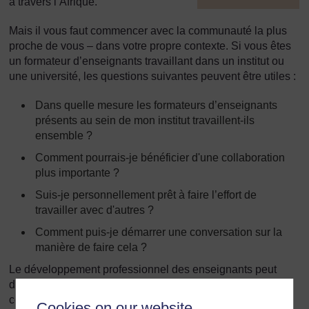
à travers l’Afrique.
]
Mais il vous faut commencer avec la communauté la plus
proche de vous – dans votre propre contexte. Si vous êtes
un formateur d’enseignants travaillant dans un institut ou
une université, les questions suivantes peuvent être utiles :
Dans quelle mesure les formateurs d’enseignants
présents au sein de mon institut travaillent-ils
ensemble ?
Comment pourrais-je bénéficier d'une collaboration
plus importante ?
Suis-je personnellement prêt à faire l’effort de
travailler avec d'autres ?
Comment puis-je démarrer une conversation sur la
manière de faire cela ?
Le développement professionnel des enseignants peut
débuter dans un institut, mais les écoles et les
communautés sont également impliquées.
Cookies on our website