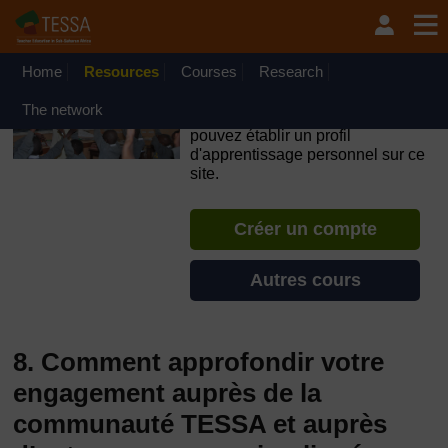
Passer au contenu principal
OpenLearn Create will be unavailable on Wednesday 12
August 2026 from 8am to 10.30am (GMT) due to routine
maintenance.
Home
Resources
Courses
Research
TESSA - Cap-Vert
The network
Si vous créez un compte, vous
pouvez établir un profil
d'apprentissage personnel sur ce
site.
Créer un compte
Autres cours
8. Comment approfondir votre
engagement auprès de la
communauté TESSA et auprès