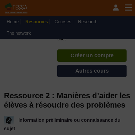
Passer au contenu principal
TESSA - République
Centrafricaine
Home
Resources
Courses
Si vous créez un compte, vous
Research
pouvez établir un profil
The network
d'apprentissage personnel sur ce
site.
Créer un compte
Autres cours
Ressource 2 : Manières d’aider les
élèves à résoudre des problèmes
Information préliminaire ou connaissance du
sujet