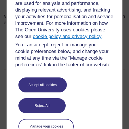
demander de l’aide à d’autres élèves ou à
are used for analysis and performance,
l’enseignant quand c’est nécessaire.
displaying relevant advertising, and tracking
your activities for personalisation and service
Vous pouvez aussi aider vos élèves à prendre confiance en
eux pour résoudre des problèmes en :
improvement. For more information on how
The Open University uses cookies please
utilisant des contextes qui intéressent les élèves
see our
cookie policy and privacy policy
.
lorsque vous créez des problèmes ;
You can accept, reject or manage your
créant un environnement de classe favorable, pour
cookie preferences below, and change your
leur permettre de partager des idées sans craindre
mind at any time via the “Manage cookie
qu’on se moque d’eux.
preferences” link in the footer of our website.
Précédent
Précédent
Accept all cookies
Ressource 1 : Pourquoi la résolution des problèmes est
importante
Reject All
Suivant
Suivant
Manage your cookies
Section numéro 4 : Visualisation de la multiplication