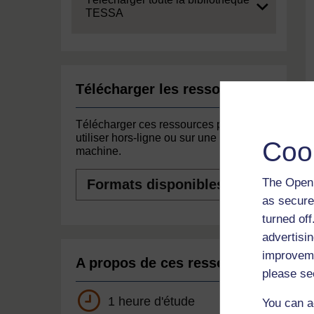
TESSA
Télécharger les ressources
Télécharger ces ressources pour les
utiliser hors-ligne ou sur une autre
Coo
machine.
Formats
The Open 
disponibles
as secure
turned of
advertisin
improveme
A propos de ces ressources
please se
1 heure d'étude
You can a