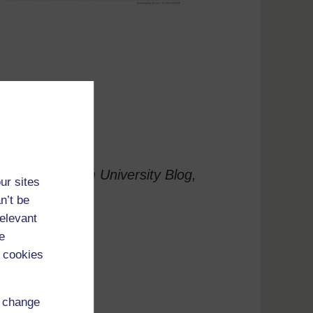
ia Commonwealth University Blog,
ur sites
n’t be
relevant
ssus nigérians
e
 cookies
d change