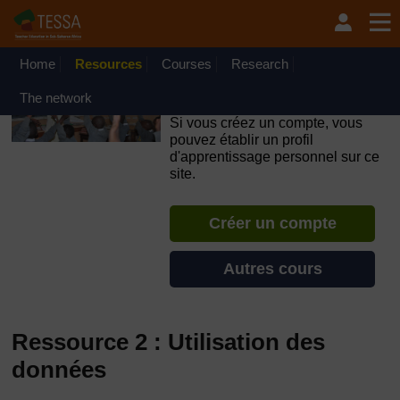
Passer au contenu principal
OpenLearn Create will be unavailable on Wednesday 12
August 2026 from 8am to 10.30am (GMT) due to routine
maintenance.
Home
Resources
Courses
Research
TESSA - République
The network
Centrafricaine
Si vous créez un compte, vous
pouvez établir un profil
d'apprentissage personnel sur ce
site.
Créer un compte
Autres cours
Ressource 2 : Utilisation des
données