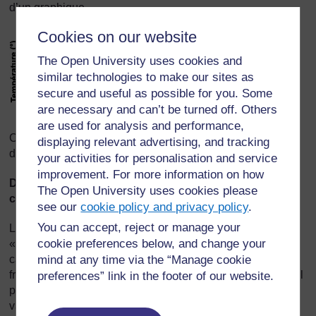
d’un graphique.
Cookies on our website
The Open University uses cookies and
similar technologies to make our sites as
secure and useful as possible for you. Some
are necessary and can’t be turned off. Others
are used for analysis and performance,
Ce graphique linéaire montre que la température baisse
displaying relevant advertising, and tracking
d’heure en heure.
your activities for personalisation and service
improvement. For more information on how
Diagrammes circulaires ou graphiques en secteurs ou
The Open University uses cookies please
camemberts
see our
cookie policy and privacy policy
.
You can accept, reject or manage your
Les diagrammes circulaires, parfois appelés
cookie preferences below, and change your
« camemberts », ressemblent à un gâteau ou un
camembert ! Chaque section du gâteau représente une
mind at any time via the “Manage cookie
fraction du total. Ce diagramme circulaire montre dans quel
preferences” link in the footer of our website.
pays/région se sont rendues 40 personnes aux dernières
vacances.