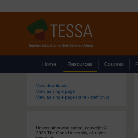
Passer au contenu principal
Home
Resources
Courses
Blocs
View downloads
View as single page
View as single page (print - staff only)
Unless otherwise stated, copyright ©
2026 The Open University, all rights
reserved.