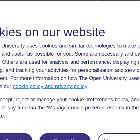
Précédent
Précédent
kies on our website
Ressource 2: Un plan des quartiers de Sokodé
Sect
University uses cookies and similar technologies to make o
 and useful as possible for you. Some are necessary and ca
f. Others are used for analysis and performance, displaying 
g, and tracking your activities for personalisation and servic
nt. For more information on how The Open University uses
e our
cookie policy and privacy policy
.
ccept, reject or manage your cookie preferences below, an
 at any time via the “Manage cookie preferences” link in the 
te.
Pour de plus amples informations, référez-vous à notre foire
questions qui peut vous fournir l'aide nécessaire.