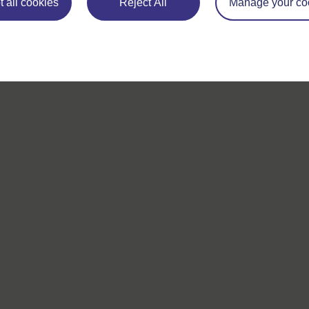
 all cookies
Reject All
Manage your co
Si vous avez un souci quelconque concernant ce site, veuill
nous contacter ici