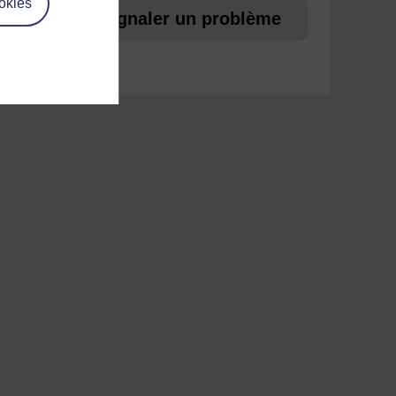
okies
ez
Signaler un problème