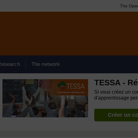
The Open
Research
The network
TESSA - Ré
Si vous créez un com
d'apprentissage pers
Créer un c