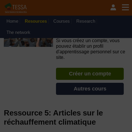
Passer au contenu principal
OpenLearn Create will be unavailable on Wednesday 12
August 2026 from 8am to 10.30am (GMT) due to routine
maintenance.
Home
Resources
Courses
Research
TESSA - République
The network
Centrafricaine
Si vous créez un compte, vous
pouvez établir un profil
d'apprentissage personnel sur ce
site.
Créer un compte
Autres cours
Ressource 5: Articles sur le
réchauffement climatique