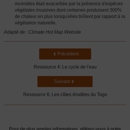
incendies était exacerbée par la présence d'espèces
végétales invasives dont certaines produisent 300%
de chaleur en plus lorsqu'elles brûlent par rapport à la
végétation naturelle.
Adapté de : Climate Hot Map Website
Précédent
Précédent
Ressource 4: Le cycle de l'eau
Suivant
Suivant
Ressource 6: Les côtes érodées du Togo
Pour de plus amples informations, référez-vous à notre