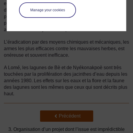
eau. Les amas de jacinthes peuvent bloquer la navigation
des bateaux. Des blocs de cet épais amas de jacinthe
Manage your cookies
peuvent se détacher et bloquer en amont les stations de
pompage destinées à l’alimentation en eau, à l’irrigation et
aux installations hydroélectriques.
L’éradication par des moyens chimiques et mécaniques, les
armes les plus efficaces contre les mauvaises herbes, est
onéreuse et souvent inefficace.
A Lomé, les lagunes de Bè et de Nyékonakpoè sont très
touchées par la prolifération des jacinthes d’eau depuis les
années 1980. Les effets sur les eaux et la flore et la faune
des lagunes sont les mêmes que ceux qui sont décrits plus
haut.
Précédent
Précédent
3. Organisation d’un projet dont l’issue est imprédictible