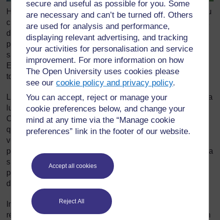
secure and useful as possible for you. Some
Hors de portée de ses ennemis (enlèvement mécanique ou
are necessary and can’t be turned off. Others
chimique, ou forts courants, ou vents), la jacinthe d’eau est
are used for analysis and performance,
devenue l’une des mauvaises herbes aquatiques les plus
displaying relevant advertising, and tracking
problématiques dans de nombreuses régions tropicales et
your activities for personalisation and service
subtropicales d’Amérique, d’Asie, d’Australie et d’Afrique.
improvement. For more information on how
En Afrique, elle infeste tous les grands fleuves et presque
The Open University uses cookies please
tous les plus grands lacs d’eau douce.
see our
cookie policy and privacy policy
.
You can accept, reject or manage your
La jacinthe d’eau dégrade la qualité de l’eau en bloquant la
lumière du soleil et l’oxygène et en ralentissant le courant.
cookie preferences below, and change your
Capable de doubler en quinze jours, elle pousse plus vite
mind at any time via the “Manage cookie
que n’importe quelle autre plante. En étouffant toute autre
preferences” link in the footer of our website.
végétation, elle rend la zone qu’elle colonise inutilisable
pour toute plante ou tout animal vivant dans l’eau ou dont la
survie dépend de l’eau. Les zones de frai (ou zones de
Accept all cookies
ponte et de reproduction) des poissons sont menacées de
disparition.
Reject All
Incontrôlable, la jacinthe d’eau rend inutilisable les
réserves d’eau destinées à l’irrigation et à l’alimentation en