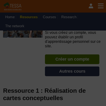
Passer au contenu principal
OpenLearn Create will be unavailable on Wednesday 12
August 2026 from 8am to 10.30am (GMT) due to routine
maintenance.
Home
Resources
Courses
Research
TESSA - République
The network
Centrafricaine
Si vous créez un compte, vous
pouvez établir un profil
d'apprentissage personnel sur ce
site.
Créer un compte
Autres cours
Ressource 1 : Réalisation de
cartes conceptuelles