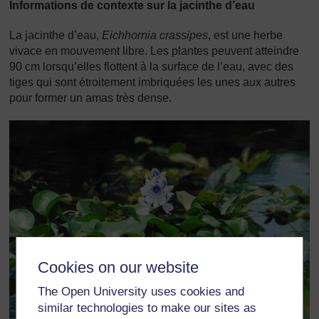
Informations de contexte sur la jacinthe d’eau
La jacinthe d’eau,
Eichhornia crassipes
, est une herbe
vivace en mouvement libre. Les plantes peuvent atteindre
90 cm lorsqu’elles flottent à la surface de l’eau, avec des
tiges qui sont étroitement imbriquées les unes aux autres
pour former un amas très dense.
Cookies on our website
The Open University uses cookies and
similar technologies to make our sites as