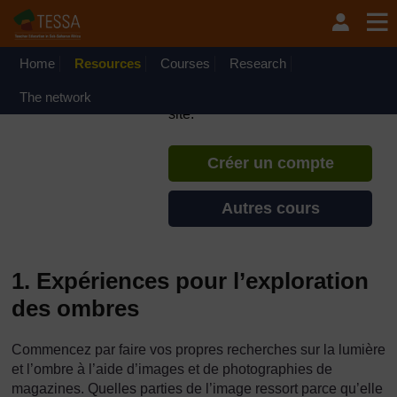
Passer au contenu principal
TESSA - République
Centrafricaine
Home
Resources
Courses
Si vous créez un compte, vous
Research
pouvez établir un profil
The network
d'apprentissage personnel sur ce
site.
Créer un compte
Autres cours
1. Expériences pour l’exploration
des ombres
Commencez par faire vos propres recherches sur la lumière
et l’ombre à l’aide d’images et de photographies de
magazines. Quelles parties de l’image ressort parce qu’elle