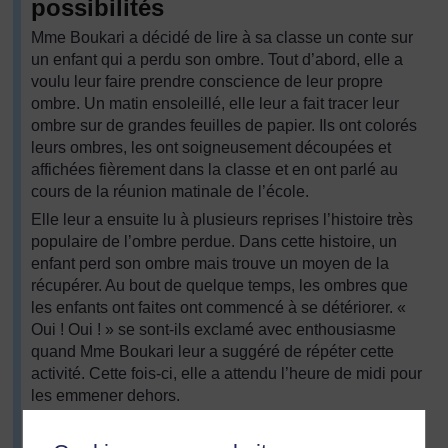
possibilités
Mme Boukari a décidé de lire à sa classe un conte sur
un enfant qui a perdu son ombre. Tout d’abord, elle a
voulu leur faire prendre conscience de leur propre
ombre. Un matin ensoleillé, elle leur a fait tracer leur
ombre sur de grandes feuilles de papier. Ils ont colorés
leurs ombres, les ont soigneusement découpées et
affichées fièrement dans la classe et en ont parlé au
cours de la réunion matinale de l’école.
Elle leur a ensuite lu à plusieurs reprises l’histoire très
populaire de l’ombre perdue. Dans cette histoire, un
enfant perd son ombre mais trouve un moyen de la
récupérer. Au bout de quelque temps, les ombres que
les enfants ont faites ont commencé à se détériorer. «
Oui ! Oui ! » se sont-ils exclamé avec enthousiasme
quand Mme Boukari leur a suggéré de répéter cette
activité. Cette fois-ci, elle a attendu l’heure de midi pour
les emmener dehors.
Eux aussi, ils avaient perdu leur ombre ! Les élèves
étaient désorientés et inquiets. Avec sagesse, Mme