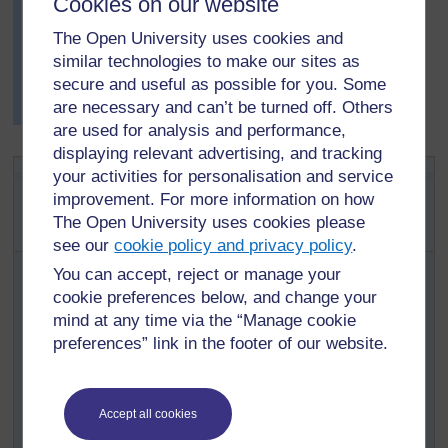
Cookies on our website
Boukari a choisi délibérément de ne rien dire.
The Open University uses cookies and
Pendant les semaines qui ont suivi, la classe a parlé de
similar technologies to make our sites as
cette expérience, en la reliant à d’autres observations.
secure and useful as possible for you. Some
Ils ont compris peu à peu ce qui s’était passé avec leur
are necessary and can’t be turned off. Others
ombre.
are used for analysis and performance,
displaying relevant advertising, and tracking
Activité 1 : Explorer ce que l’on
your activities for personalisation and service
improvement. For more information on how
peut faire avec la lumière et
The Open University uses cookies please
l’ombre.
see our
cookie policy and privacy policy
.
Avec votre classe, discutez du jeu créatif que l’on joue
You can accept, reject or manage your
quand il fait nuit en projetant des ombres d’images sur le
cookie preferences below, and change your
mur avec ses mains. (voir la
Ressource 2 : Ombres
mind at any time via the “Manage cookie
chinoises)
Donnez-leur comme devoir du soir
preferences” link in the footer of our website.
d’inventer des images avec leurs mains.
Ils doivent trouver ce qu’ils doivent faire (cause) pour
agrandir ou rapetisser l’image projetée (effet).
Accept all cookies
Les élèves doivent revenir le lendemain prêt à faire la