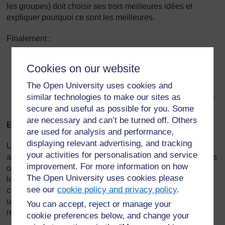
les groupes) doit choisir ses trois meilleures idées et
expliquer pourquoi ce sont les meilleures.
Finalement :
résumez pour la classe ce que les élèves ont fait de
Cookies on our website
bien
The Open University uses cookies and
demandez-leur ce qu’ils ont trouvé utile dans leur
similar technologies to make our sites as
activité. Qu’ont-ils découvert sur le sujet débattu dans
secure and useful as possible for you. Some
le remue-méninges et qu’ils ne savaient pas avant ?
are necessary and can’t be turned off. Others
En quoi consiste une carte conceptuelle ou mentale ?
are used for analysis and performance,
displaying relevant advertising, and tracking
Une carte conceptuelle est un moyen de représenter des
your activities for personalisation and service
aspects clé d’un sujet central. Les cartes mentales sont des
improvement. For more information on how
outils visuels qui aident les élèves à structurer et organiser
The Open University uses cookies please
leur propre réflexion sur un concept ou sur un sujet. Une
see our
cookie policy and privacy policy
.
carte mentale réduit une grande quantité d’informations en
un diagramme facile à comprendre et qui montre les
You can accept, reject or manage your
relations et les tendances entre différents aspects du sujet.
cookie preferences below, and change your