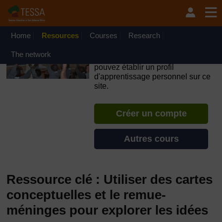
Passer au contenu principal
OpenLearn Create will be unavailable on Wednesday 12
August 2026 from 8am to 10.30am (GMT) due to routine
maintenance.
Home
Resources
Courses
Research
TESSA - Djibouti
The network
Si vous créez un compte, vous
pouvez établir un profil
d'apprentissage personnel sur ce
site.
Créer un compte
Autres cours
Ressource clé : Utiliser des cartes
conceptuelles et le remue-
méninges pour explorer les idées