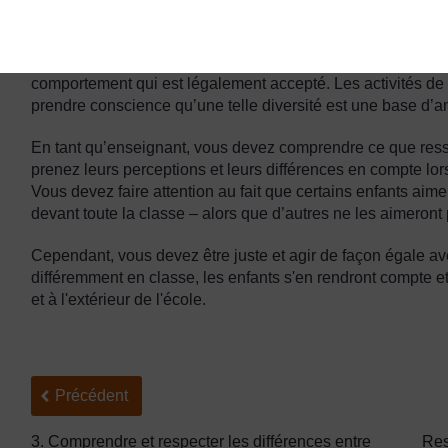
les choses de la même façon qu'eux. Les idées, perception
par leur environnement à la maison, leurs expériences et 
Cette diversité (variété) ne doit pas être vue comme un prob
comportement qui est légalement accepté. Les activités d
prendre conscience qu’une telle diversité est une base d’a
En tant qu’enseignant, vous devez comprendre ce que ress
prenez leurs perceptions et leurs différences en compte lo
Vous devez faire attention au fait que certains enfants aime
devant toute la classe – alors que d’autres ne les aimeront
Cependant, vous devez être juste et agir de façon égale ave
différemment en classe, les enfants s'en rendront compte e
et à l'extérieur de l'école.
Précédent
Précédent
3. Comprendre et respecter les différences entre
Res