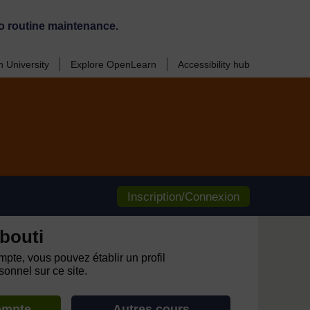
o routine maintenance.
 University
Explore OpenLearn
Accessibility hub
Inscription/Connexion
bouti
pte, vous pouvez établir un profil
onnel sur ce site.
ompte
Autres cours