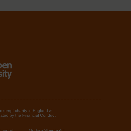
 exempt charity in England &
lated by the Financial Conduct
support
Modern Slavery Act