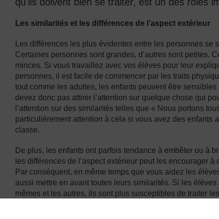
qu'ils doivent bien se traiter, est un des rôles 
Les similarités et les différences de l’aspect extérieur
Les différences les plus évidentes entre les personnes se s
Certaines personnes sont grandes, d’autres sont petites. Ce
minces. Si vous travaillez avec vos élèves pour leur explique
personnes, il est facile de commencer par les traits physiq
tout comme les adultes, les enfants peuvent être sensibles 
devez donc pas attirer l’attention sur quelque chose qui pour
l’attention sur des similarités telles que « Nous portons to
particulièrement attention à cela si vous avez des enfants 
classe.
De plus, les enfants ont parfois tendance à embêter ou à brim
les différences de l’aspect extérieur peut les encourager à
Par conséquent, en même temps que vous aidez les élèves à
aussi mettre en avant toutes leurs similarités. Si les élèv
mêmes et les autres, ils sont plus susceptibles de traiter le
Les similarités et les différences de la personnalité