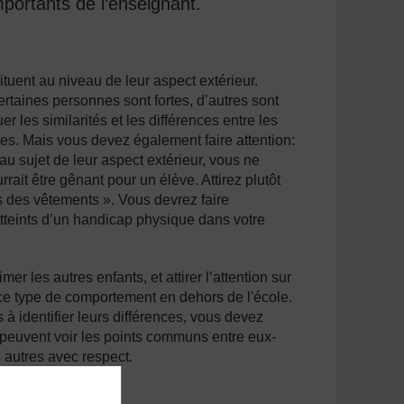
importants de l’enseignant.
ituent au niveau de leur aspect extérieur.
rtaines personnes sont fortes, d’autres sont
r les similarités et les différences entre les
ues. Mais vous devez également faire attention:
au sujet de leur aspect extérieur, vous ne
rait être gênant pour un élève. Attirez plutôt
us des vêtements ». Vous devrez faire
atteints d’un handicap physique dans votre
er les autres enfants, et attirer l’attention sur
 ce type de comportement en dehors de l'école.
 identifier leurs différences, vous devez
es peuvent voir les points communs entre eux-
s autres avec respect.