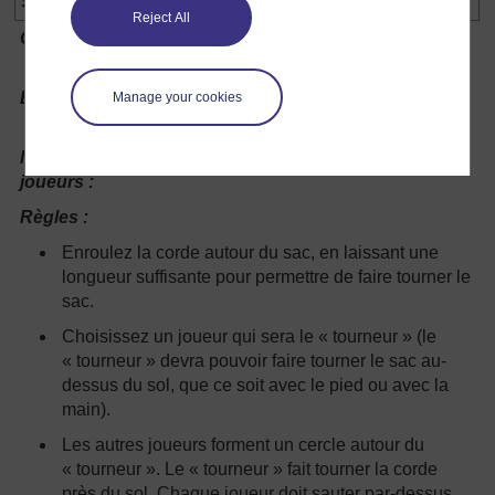
SAUTE-SAC
Reject All
Objectif :
Être le dernier joueur à sauter au-
dessus du sac.
Équipement :
Une corde, un sac de jute ou un autre
Manage your cookies
type de sac
Nombre de
Au moins 5
joueurs :
Règles :
Enroulez la corde autour du sac, en laissant une
longueur suffisante pour permettre de faire tourner le
sac.
Choisissez un joueur qui sera le « tourneur » (le
« tourneur » devra pouvoir faire tourner le sac au-
dessus du sol, que ce soit avec le pied ou avec la
main).
Les autres joueurs forment un cercle autour du
« tourneur ». Le « tourneur » fait tourner la corde
près du sol. Chaque joueur doit sauter par-dessus