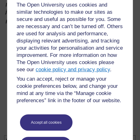
The Open University uses cookies and
Nombre de
Au moins 3
joueurs :
similar technologies to make our sites as
secure and useful as possible for you. Some
Règles :
are necessary and can’t be turned off. Others
Un des joueurs est choisi pour être la tête du
are used for analysis and performance,
serpent.
displaying relevant advertising, and tracking
your activities for personalisation and service
Cette « tête du serpent » essaie d’attraper un autre
improvement. For more information on how
joueur. Une fois que c’est fait, cet autre joueur
The Open University uses cookies please
devient la « queue du serpent » et ils se tiennent la
see our
main.
cookie policy and privacy policy
.
You can accept, reject or manage your
La « tête du serpent » et la « queue du serpent »
cookie preferences below, and change your
poursuivent les autres joueurs, et leur donnent la
mind at any time via the “Manage cookie
main d'un côté ou de l'autre, créant une nouvelle
tête ou une nouvelle queue à chaque fois qu'un
preferences” link in the footer of our website.
joueur est attrapé.
Le jeu continue jusqu’à ce que tous les joueurs
Accept all cookies
fassent partie du « serpent ».