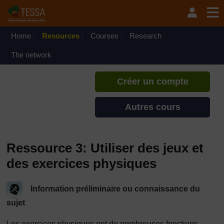
Passer au contenu principal
TESSA - Djibouti
Si vous créez un compte, vous
pouvez établir un profil
Home
Resources
Courses
Research
d'apprentissage personnel sur ce
site.
The network
Créer un compte
Autres cours
Ressource 3: Utiliser des jeux et
des exercices physiques
Information préliminaire ou connaissance du
sujet
Les exercices physiques ont de nombreuses fonctions.