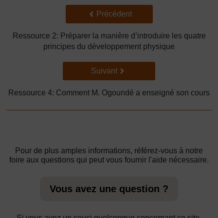
Précédent
Précédent
Ressource 2: Préparer la manière d’introduire les quatre
principes du développement physique
Suivant
Suivant
Ressource 4: Comment M. Ogoundé a enseigné son cours
Pour de plus amples informations, référez-vous à notre
foire aux questions qui peut vous fournir l'aide nécessaire.
Vous avez une question ?
Si vous avez un souci quelconque concernant ce site,