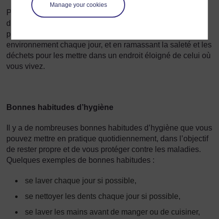
Manage your cookies
Pour cette raison, il est nécessaire d’éloigner ces choses
des endroits où nous vivons, mangeons ou dormons. Vous
pouvez y parvenir facilement en nettoyant votre
environnement chaque jour, et en ramassant la saleté et les
déchets pour les mettre dans un endroit éloigné de celui où
vous vivez.
Bonnes habitudes d’hygiène
Il y a de nombreuses bonnes habitudes d’hygiène que vous
pouvez mettre en pratique quotidiennement, dans l’objectif
de rester propre et de vous protéger contre les maladies.
Quelques exemples de bonnes habitudes :
se laver chaque jour si possible,
se nettoyer les dents chaque jour si possible,
se laver les mains avant de manger ou de cuisiner,