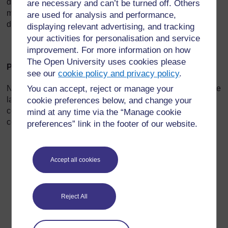
de garder les aliments hors de la portée des animaux. La
are necessary and can’t be turned off. Others
meilleure solution est de les conserver dans une boîte ou
are used for analysis and performance,
dans un récipient.
displaying relevant advertising, and tracking
your activities for personalisation and service
improvement. For more information on how
The Open University uses cookies please
Pourquoi devons-nous nettoyer notre environnement
see our
cookie policy and privacy policy
.
You can accept, reject or manage your
Nous nettoyons notre environnement pour nous protéger de
la saleté et des maladies. On peut tomber malade par un
cookie preferences below, and change your
contact avec de nombreuses choses différentes. Celles-ci
mind at any time via the “Manage cookie
comprennent :
preferences” link in the footer of our website.
des animaux et des insectes,
des aliments pourris,
Accept all cookies
des déchets,
des déjections animales ou humaines,
Reject All
des produits chimiques,
des vêtements sales.