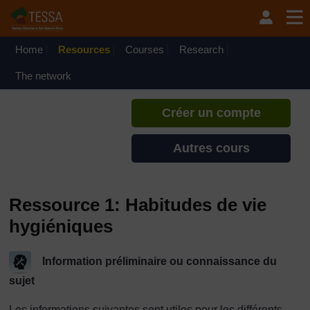
Passer au contenu principal
TESSA - Djibouti
Si vous créez un compte, vous
pouvez établir un profil
Home
Resources
Courses
Research
d'apprentissage personnel sur ce
site.
The network
Créer un compte
Autres cours
Ressource 1: Habitudes de vie
hygiéniques
Information préliminaire ou connaissance du
sujet
Les informations suivantes sont utiles pour les différents