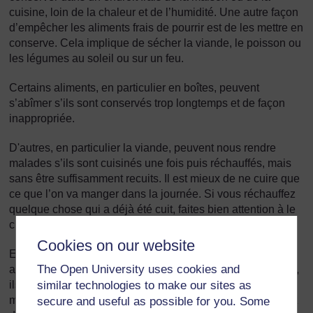
cuisine, loin de la chaleur et de l’humidité. Une autre façon
d’empêcher les aliments frais de pourrir est de les mettre en
conserve. Cela implique de sécher la viande, le poisson ou
les légumes au soleil ou sur un feu.
Certains aliments, en particulier en boîtes, peuvent
s’abîmer s’ils sont conservés trop longtemps et de façon
inappropriée.
D'autres, en particulier la viande, peuvent nous rendre
malades s’ils sont cuisinés une fois puis réchauffés, mais
sans être suffisamment recuits. Il est mieux de ne cuire que
ce que l’on va manger dans la journée. Si vous réchauffez
quelque chose qui a déjà été cuit, faites bien attention à le
chauffer entièrement.
Cookies on our website
Enfin, les animaux – y compris de nombreux insectes –
The Open University uses cookies and
aiment aussi la nourriture, mais s'ils touchent nos aliments,
ils y laissent des microbes qui peuvent nous rendre
similar technologies to make our sites as
malades ou nous provoquer des ennuis de santé. Essayez
secure and useful as possible for you. Some