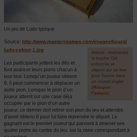
Un jeu de Ludo typique
Source:
http://www.mastersgames.com/
images/
board/
ludo-colour-1.jpg
[
Astuce : maintenez
la touche Ctrl
Les participants jettent les dés et
enfoncée et
font avancer leurs pions chacun à
cliquez sur un lien
pour l’ouvrir dans
leur tour. Lorsqu’un joueur obtient
un nouvel onglet
6, il peut commencer à déplacer un
(
Masquer
autre pion. Lorsque le pion d’un
l’astuce
)
joueur atterrit sur une case déjà
occupée par le pion d’un autre
]
joueur, ce dernier doit retirer son pion du jeu et attendre
d’avoir obtenu 6 pour lui faire reprendre le départ. Le
gagnant est le premier joueur qui parvient à amener ses
quatre pions au centre du jeu, sur la zone correspondant à
sa couleur.