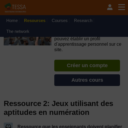
Passer au contenu principal
OpenLearn Create will be unavailable on Wednesday 12
August 2026 from 8am to 10.30am (GMT) due to routine
maintenance.
Home
Resources
Courses
Research
TESSA - Djibouti
The network
Si vous créez un compte, vous
pouvez établir un profil
d'apprentissage personnel sur ce
site.
Créer un compte
Autres cours
Ressource 2: Jeux utilisant des
aptitudes en numération
Ressource que les enseignants doivent planifier