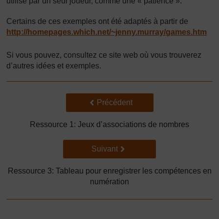
utilisé par un seul joueur, comme une « patience ».
Certains de ces exemples ont été adaptés à partir de
http://homepages.which.net/
~jenny.murray/
games.htm
Si vous pouvez, consultez ce site web où vous trouverez
d’autres idées et exemples.
Précédent
Précédent
Ressource 1: Jeux d’associations de nombres
Suivant
Suivant
Ressource 3: Tableau pour enregistrer les compétences en
numération