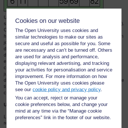
Une personne écrit les nombres de 1 à 100 généralement
Cookies on our website
sur de petites boules (mais vous pouvez utiliser des cartes).
Cette personne les sélectionne alors une par une au
The Open University uses cookies and
hasard, sans les regarder, et annonce le nombre. Quand un
similar technologies to make our sites as
joueur retrouve ce nombre sur son tableau, il le recouvre
secure and useful as possible for you. Some
d’un pion ou le raye. La personne qui fait le tirage au sort
are necessary and can’t be turned off. Others
doit conserver séparément les nombres déjà appelés car
are used for analysis and performance,
elle en aura besoin plus tard pour la vérification. Elle
displaying relevant advertising, and tracking
continue à tirer les nombres au sort et à les annoncer
your activities for personalisation and service
jusqu’à ce qu’une personne ait recouvert tous les nombres
improvement. For more information on how
de son tableau et s’écrie
« LOTO ! »
. La personne qui fait le
The Open University uses cookies please
tirage au sort doit alors vérifier que le tableau est bien
see our
cookie policy and privacy policy
.
correct et déclare alors cette personne gagnante.
You can accept, reject or manage your
cookie preferences below, and change your
Un jeu de cartes en boucle
mind at any time via the “Manage cookie
Les « jeux de cartes en boucle » exigent que les élèves
preferences” link in the footer of our website.
restent constamment attentifs car ils participent tous et ne