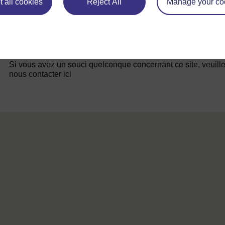
 all cookies
Reject All
Manage your co
Pour de plus amples informations, référez-vous à notre foire
questions qui peut vous fournir l'aide nécessaire.
Si vous avez un souci quelconque concernant ce site, veuill
nous contacter ici