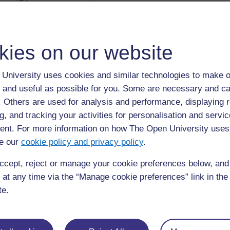
15
16
kies on our website
18
20
University uses cookies and similar technologies to make o
 and useful as possible for you. Some are necessary and ca
f. Others are used for analysis and performance, displaying 
Précédent
Précédent
g, and tracking your activities for personalisation and servic
nt. For more information on how The Open University uses
Ressource 1 : Les nombres carrés
e our
cookie policy and privacy policy
.
ccept, reject or manage your cookie preferences below, an
 at any time via the “Manage cookie preferences” link in the 
te.