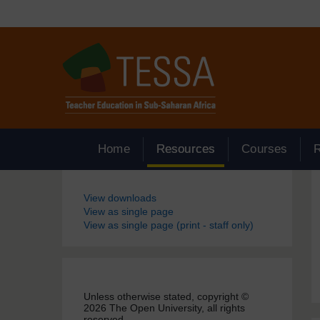
Passer au contenu principal
Home
Resources
Courses
Blocs
View downloads
View as single page
View as single page (print - staff only)
Unless otherwise stated, copyright ©
2026 The Open University, all rights
reserved.