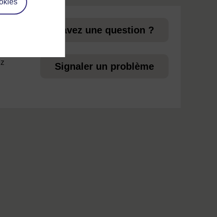
okies
 aux
Vous avez une question ?
ez
Signaler un problème