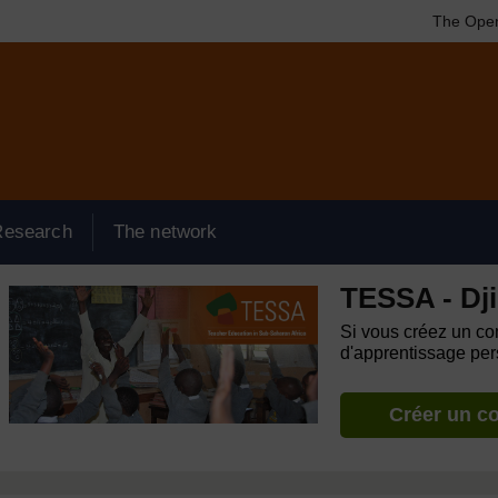
The Open
Research
The network
TESSA - Dji
Si vous créez un com
d'apprentissage pers
Créer un c