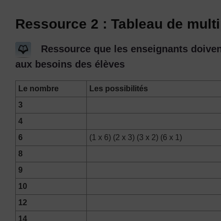
Ressource 2 : Tableau de multi
Ressource que les enseignants doivent
aux besoins des élèves
Le nombre
Les possibilités
3
4
6
(1 x 6) (2 x 3) (3 x 2) (6 x 1)
8
9
10
12
14