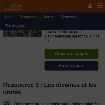
Passer au contenu principal
OpenLearn Create will be unavailable on Wednesday 12
August 2026 from 8am to 10.30am (GMT) due to routine
maintenance.
Home
Resources
Courses
Research
TESSA - Djibouti
The network
Si vous créez un compte, vous
pouvez établir un profil
d'apprentissage personnel sur ce
site.
Créer un compte
Autres cours
Ressource 3 : Les dizaines et les
unités
Ressource que les enseignants doivent planifier