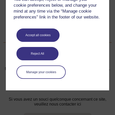
cookie preferences below, and change your
Ressource 2 : Tableau de multiplications
mind at any time via the “Manage cookie
preferences” link in the footer of our website.
Suivant
Suivant
Ressource 4 : Table de multiplication
Accept all cookies
Reject All
Pour de plus amples informations, référez-vous à notre
foire aux questions qui peut vous fournir l'aide nécessaire.
Manage your cookies
Vous avez une question ?
Si vous avez un souci quelconque concernant ce site,
veuillez nous contacter ici