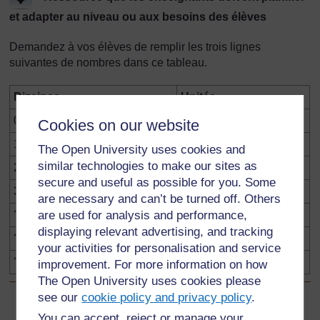
et adapter au niveau ou aux besoins des élèves
Demandez à vos élèves de remplir les trois lignes
suivantes de nombres dans ce tableau.
Dizaines
Unités
0
8
Cookies on our website
1
6
The Open University uses cookies and
similar technologies to make our sites as
2
4
secure and useful as possible for you. Some
3
2
are necessary and can’t be turned off. Others
are used for analysis and performance,
?
?
displaying relevant advertising, and tracking
?
?
your activities for personalisation and service
?
?
improvement. For more information on how
The Open University uses cookies please
see our
cookie policy and privacy policy
.
Précédent
Précédent
You can accept, reject or manage your