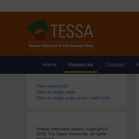
Passer au contenu principal
Home
Resources
Courses
Blocs
View downloads
View as single page
View as single page (print - staff only)
Unless otherwise stated, copyright ©
2026 The Open University, all rights
reserved.