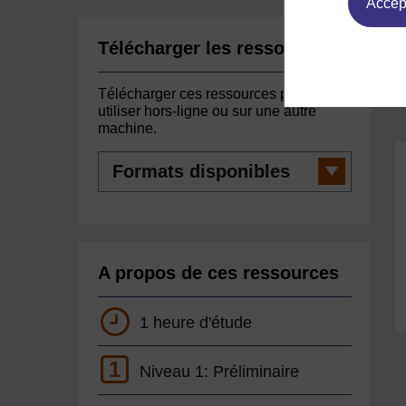
Accept
Télécharger les ressources
Télécharger ces ressources pour les
utiliser hors-ligne ou sur une autre
machine.
Formats
disponibles
A propos de ces ressources
1 heure d'étude
1
Niveau 1: Préliminaire