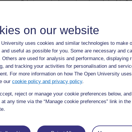
Qu’est-ce que je changerai pour la prochaine fois ?
Questions sur l’utilisation des activités pr
Les activités m’ont-elles aidé à atteindre mes objecti
kies on our website
Les activités étaient-elles adaptées à ma classe ?
University uses cookies and similar technologies to make o
Les activités ont-elles stimulé l’intérêt des élèves ?
 and useful as possible for you. Some are necessary and ca
Les ressources m’ont-elles aidé(e) à atteindre mes ob
f. Others are used for analysis and performance, displaying 
Les ressources étaient-elles adaptées à ma classe ?
g, and tracking your activities for personalisation and servic
Les ressources ont-elles stimulé l’intérêt des élèves 
nt. For more information on how The Open University uses
e our
cookie policy and privacy policy
.
Les leçons étaient-elles agréables ?
ccept, reject or manage your cookie preferences below, an
 at any time via the “Manage cookie preferences” link in the 
Précédent
Précédent
te.
Ressource 4 : Comparaison des fractions