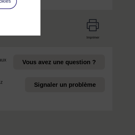
okies
Imprimer
page
 aux
Vous avez une question ?
ez
Signaler un problème