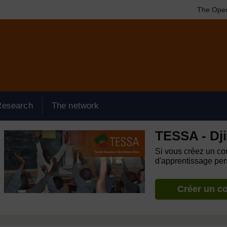
The Open
Research
The network
TESSA - Dji
Si vous créez un com
d'apprentissage pers
Créer un c